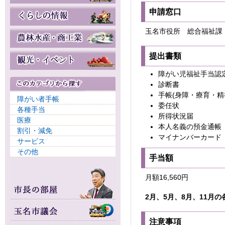
申請窓口
玉名市役所 総合福祉課
提出書類
障がい児福祉手当認
診断書
手帳(身障・療育・精
障がい者手帳
委任状
各種手当
所得状況届
医療
本人名義の預金通帳
割引・減免
マイナンバーカード
サービス
その他
手当額
月額16,560円
2月、5月、8月、1
1
月の
注意事項