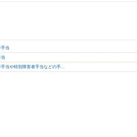
養手当
手当
手当や特別障害者手当などの手...