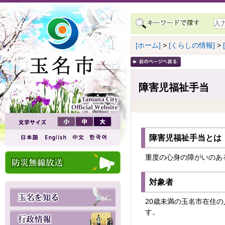
[ホーム]
>
[くらしの情報]
>
障害児福祉手当
障害児福祉手当とは
重度の心身の障がいのあ
対象者
20歳未満の玉名市在住
す。