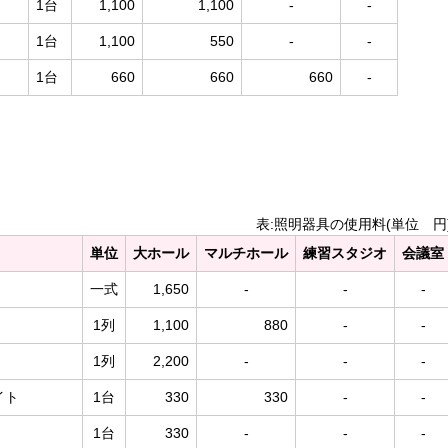
1台
1,100
1,100
-
-
1台
1,100
550
-
-
1台
660
660
660
-
表:照明器具の使用料(単位 円
単位
大ホール
マルチホール
練習スタジオ
会議室
一式
1,650
-
-
-
1列
1,100
880
-
-
1列
2,200
-
-
-
イト
1台
330
330
-
-
1台
330
-
-
-