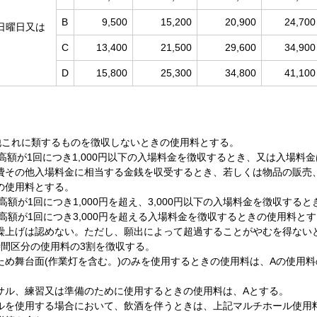
B
9,500
15,200
20,900
24,700
日曜日又は
C
13,400
21,500
29,600
34,900
D
15,800
25,300
34,800
41,100
他これに類するものを徴収しないときの使用料とする。
高額が1回につき1,000円以下の入場料金を徴収するとき、又は入場料
費その他入場料金に相当する金銭を収受するとき、若しくは物品の販売
の使用料とする。
高額が1回につき1,000円を超え、3,000円以下の入場料金を徴収する
高額が1回につき3,000円を超える入場料金を徴収するときの使用料と
繰上げは認めない。ただし、願出によって超過することがやむを得ない
時間区分の使用料の3割を徴収する。
ため舞台面(作業灯を含む。)のみを使用するときの使用料は、Aの使用料
サル、練習又は準備のために使用するときの使用料は、Aとする。
ルを使用する場合において、飲酒を伴うときは、上記マルチホール使用料