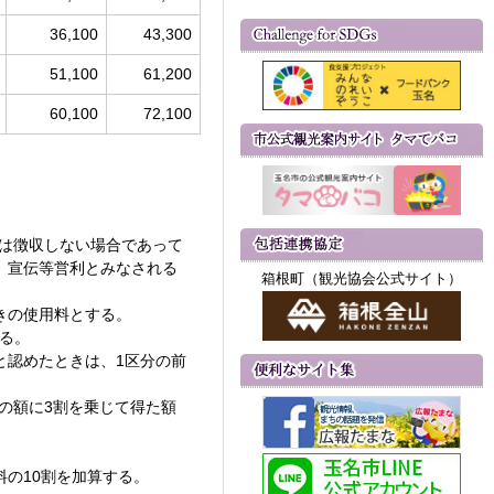
36,100
43,300
51,100
61,200
60,100
72,100
金は徴収しない場合であって
、宣伝等営利とみなされる
箱根町（観光協会公式サイト）
ときの使用料とする。
する。
と認めたときは、1区分の前
の額に3割を乗じて得た額
の10割を加算する。