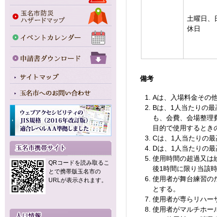
土曜日、
休日
備考
Aは、入場料金その
Bは、1人当たりの最
も、会費、会場整理
目的で使用するとき
Cは、1人当たりの最
Dは、1人当たりの最
使用時間の超過又は
QRコードを読み取るこ
後1時間に限り当該
とで携帯版玉名市の
使用者が舞台練習の
URLが表示されます。
とする。
使用者が専らリハー
使用者がマルチホー