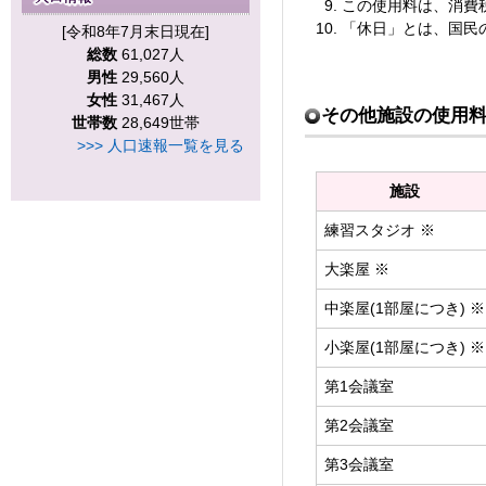
この使用料は、消費
「休日」とは、国民
[令和8年7月末日現在]
総数
61,027人
男性
29,560人
女性
31,467人
その他施設の使用
世帯数
28,649世帯
>>> 人口速報一覧を見る
施設
練習スタジオ ※
大楽屋 ※
中楽屋(1部屋につき) ※
小楽屋(1部屋につき) ※
第1会議室
第2会議室
第3会議室