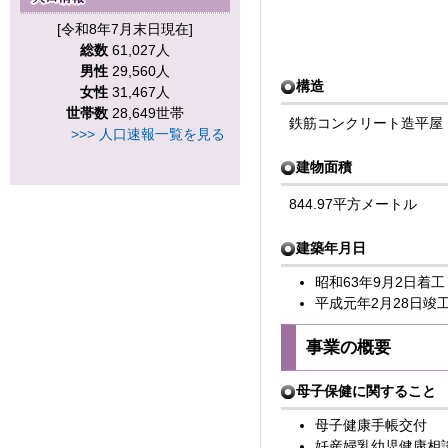
[令和8年7月末日現在]
総数
61,027人
男性
29,560人
構造
女性
31,467人
世帯数
28,649世帯
鉄筋コンクリート造平屋
>>> 人口速報一覧を見る
建物面積
844.97平方メートル
建築年月日
昭和63年9月2日着工
平成元年2月28日竣
事業の概要
母子保健に関すること
母子健康手帳交付
妊産婦乳幼児健康相