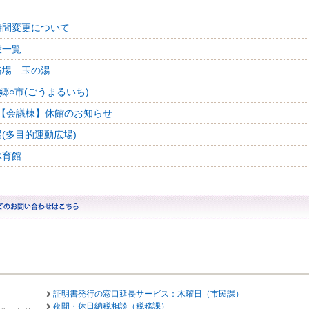
時間変更について
設一覧
浴場 玉の湯
郷○市(ごうまるいち)
【会議棟】休館のお知らせ
(多目的運動広場)
体育館
証明書発行の窓口延長サービス：木曜日（市民課）
夜間・休日納税相談（税務課）