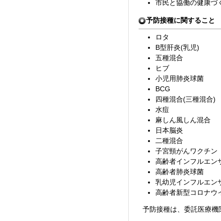
市民と協働の健康づ
予防接種に関すること
ロタ
B型肝炎(乳児)
五種混合
ヒブ
小児用肺炎球菌
BCG
四種混合(三種混合)
水痘
麻しん風しん混合
日本脳炎
二種混合
子宮頸がんワクチン
高齢者インフルエン
高齢者肺炎球菌
乳幼児インフルエン
高齢者新型コロナウ
予防接種は、委託医療機