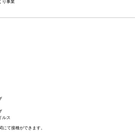
くり事業
ザ
ザ
イルス
関にて接種ができます。