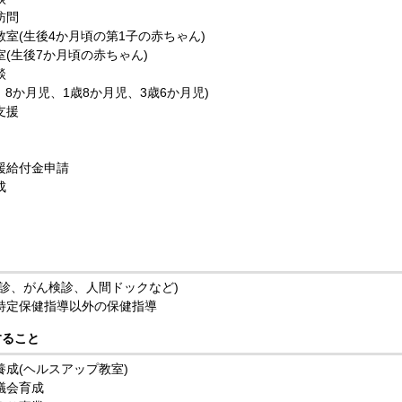
訪問
室(生後4か月頃の第1子の赤ちゃん)
(生後7か月頃の赤ちゃん)
談
、8か月児、1歳8か月児、3歳6か月児)
支援
援給付金申請
成
診、がん検診、人間ドックなど)
特定保健指導以外の保健指導
すること
成(ヘルスアップ教室)
議会育成