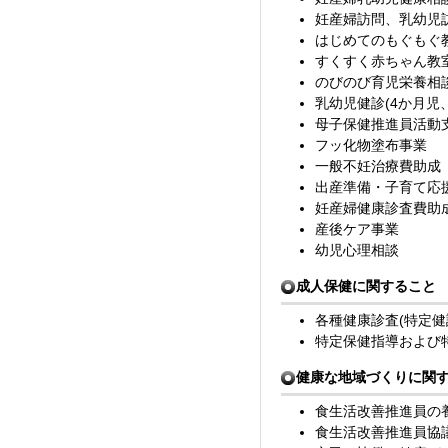
妊産婦訪問、乳幼児
はじめてのもぐもぐ教
すくすく赤ちゃん教室
のびのび育児栄養相
乳幼児健診(4か月児
母子保健推進員活動
フッ化物塗布事業
一般不妊治療費助成
出産準備・子育て応
妊産婦健康診査費助
産後ケア事業
幼児心理相談
成人保健に関すること
各種健康診査(特定健
特定保健指導および
健康な地域づくりに関
食生活改善推進員の養
食生活改善推進員協