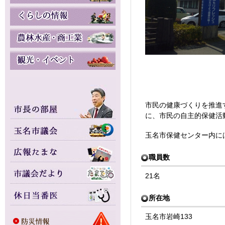
市民の健康づくりを推進
に、市民の自主的保健活
玉名市保健センター内に
職員数
21名
所在地
玉名市岩崎133