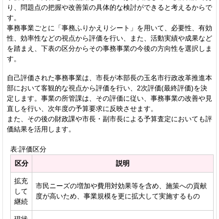
り、問題点の把握や改善策の具体的な検討ができると考えるからで
す。
事務事業ごとに「事務ふりかえりシート」を用いて、必要性、有効
性、効率性などの視点から評価を行い、また、活動実績や成果など
を踏まえ、下表の区分からその事務事業の今後の方向性を選択しま
す。
自己評価された事務事業は、市長が本部長の玉名市行政改革推進本
部において客観的な視点から評価を行い、2次評価(最終評価)を決
定します。事業の所管課は、その評価に従い、事務事業の改善や見
直しを行い、次年度の予算要求に反映させます。
また、その後の財政課や市長・副市長による予算査定においても評
価結果を活用します。
表:評価区分
区分
説明
拡充
市民ニーズの増加や費用対効果等を含め、施策への貢献
して
度が高いため、事業規模を更に拡大して実施するもの
継続
現状