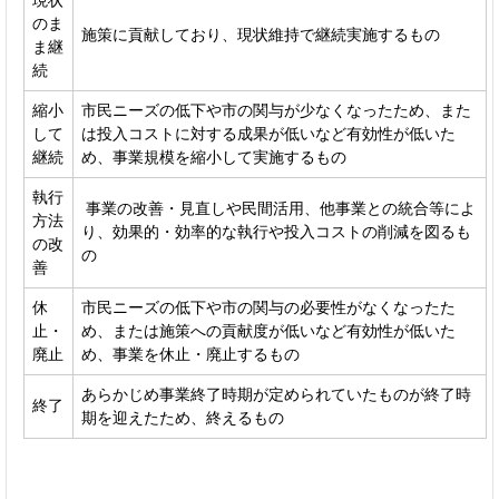
のま
施策に貢献しており、現状維持で継続実施するもの
ま継
続
縮小
市民ニーズの低下や市の関与が少なくなったため、また
して
は投入コストに対する成果が低いなど有効性が低いた
継続
め、事業規模を縮小して実施するもの
執行
事業の改善・見直しや民間活用、他事業との統合等によ
方法
り、効果的・効率的な執行や投入コストの削減を図るも
の改
の
善
休
市民ニーズの低下や市の関与の必要性がなくなったた
止・
め、または施策への貢献度が低いなど有効性が低いた
廃止
め、事業を休止・廃止するもの
あらかじめ事業終了時期が定められていたものが終了時
終了
期を迎えたため、終えるもの