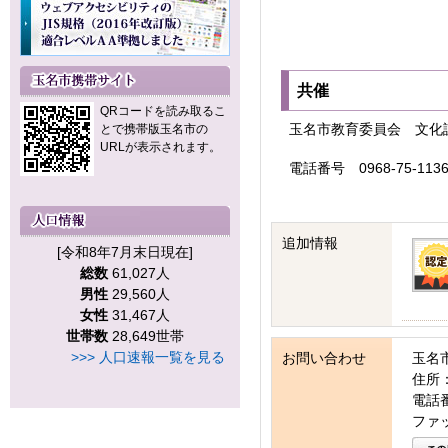
共催
QRコードを読み取るこ
玉名市教育委員会 文
とで携帯版玉名市の
URLが表示されます。
電話番号 0968-75-113
追加情報
[令和8年7月末日現在]
総数
61,027人
男性
29,560人
女性
31,467人
世帯数
28,649世帯
>>> 人口速報一覧を見る
お問い合わせ
玉名
住所：
電話番号
ファッ