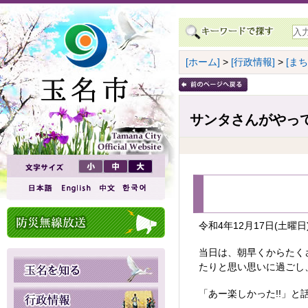
[ホーム]
>
[行政情報]
>
[ま
サンタさんがやって
令和4年12月17日(土
当日は、朝早くからたく
たりと思い思いに過ごし
「あー楽しかった!!」