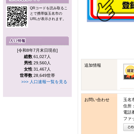
QRコードを読み取るこ
とで携帯版玉名市の
URLが表示されます。
[令和8年7月末日現在]
総数
61,027人
男性
29,560人
追加情報
女性
31,467人
世帯数
28,649世帯
>>> 人口速報一覧を見る
お問い合わせ
玉名
住所：
電話番号
ファッ