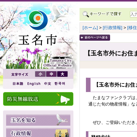
[ホーム]
>
[行政情報]
>
[移住
【玉名市外にお住
【玉名市外にお住
たまなファンクラブは、
通じた旬の物産情報」など
ぜひ、ご登録いただき、