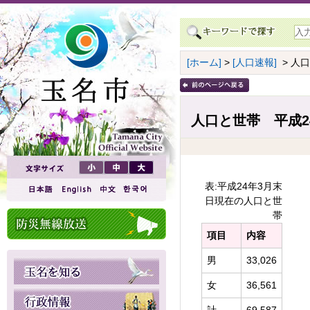
[ホーム]
>
[人口速報]
> 人
人口と世帯 平成2
表:平成24年3月末
日現在の人口と世
帯
項目
内容
男
33,026
女
36,561