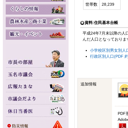
世帯数
28,239
資料:住民基本台帳
平成24年7月末以降の
んだ人口となっておりま
小学校区別男女別人口(P
行政区別人口(PDF 約1
追加情報
PDF
Ad