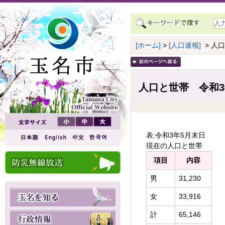
[ホーム]
>
[人口速報]
> 人
人口と世帯 令和3
表:令和3年5月末日
現在の人口と世帯
項目
内容
男
31,230
女
33,916
計
65,146