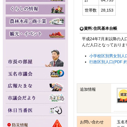
計
64,753
世帯数
28,153
資料:住民基本台帳
平成24年7月末以降の
んだ人口となっておりま
小学校区別男女別人口(P
行政区別人口(PDF 約1
追加情報
お問い合わせ
玉名