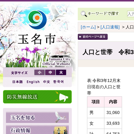
[ホーム]
>
[人口速報]
> 人
人口と世帯 令和3
表:令和3年12月末
日現在の人口と世
帯
項目
内容
男
31,060
女
33,693