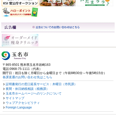
〒865-8501 熊本県玉名市岩崎163
電話:0968-75-1111（代表）
開庁日：祝日を除く月曜日から金曜日まで（午前8時30分～午後5時15分）
各課直通のお問い合わせ先はこちら
証明書発行の窓口延長サービス：木曜日（市民課）
夜間・休日納税相談（税務課）
玉名市ホームページへのリンクについて
サイトマップ
ウェブアクセシビリティ
Foreign Language