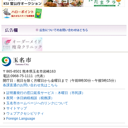
〒865-8501 熊本県玉名市岩崎163
電話:0968-75-1111（代表）
開庁日：祝日を除く月曜日から金曜日まで（午前8時30分～午後5時15分）
各課直通のお問い合わせ先はこちら
証明書発行の窓口延長サービス：木曜日（市民課）
夜間・休日納税相談（税務課）
玉名市ホームページへのリンクについて
サイトマップ
ウェブアクセシビリティ
Foreign Language