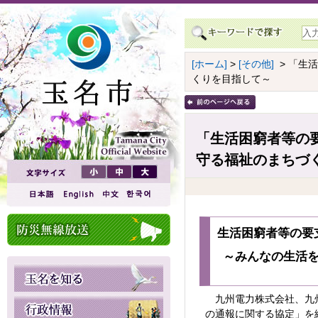
[ホーム]
>
[その他]
> 「生
くりを目指して～
「生活困窮者等の
守る福祉のまちづ
生活困窮者等の要
～みんなの生活
九州電力株式会社、九州
の通報に関する協定」を