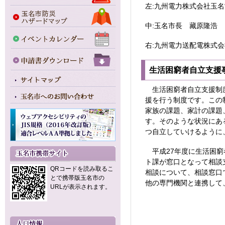
左:九州電力株式会社玉
中:玉名市長 藏原隆浩
右:九州電力送配電株式
生活困窮者自立支援
生活困窮者自立支援制度
援を行う制度です。この
家族の課題、家計の課題
す。そのような状況にあ
つ自立していけるように
平成27年度に生活困窮
ト課が窓口となって相談
QRコードを読み取るこ
相談について、相談窓口
とで携帯版玉名市の
他の専門機関と連携して
URLが表示されます。