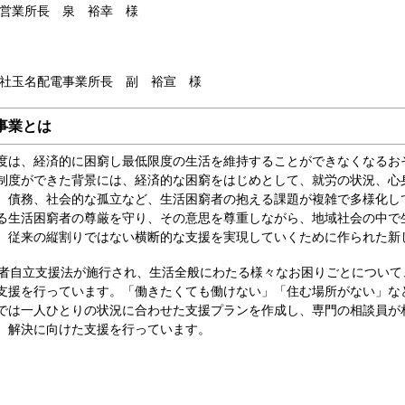
名営業所長 泉 裕幸 様
会社玉名配電事業所長 副 裕宣 様
事業とは
は、経済的に困窮し最低限度の生活を維持することができなくなるお
制度ができた背景には、経済的な困窮をはじめとして、就労の状況、心
、債務、社会的な孤立など、生活困窮者の抱える課題が複雑で多様化し
る生活困窮者の尊厳を守り、その意思を尊重しながら、地域社会の中で
、従来の縦割りではない横断的な支援を実現していくために作られた新
者自立支援法が施行され、生活全般にわたる様々なお困りごとについて
支援を行っています。「働きたくても働けない」「住む場所がない」な
では一人ひとりの状況に合わせた支援プランを作成し、専門の相談員が
、解決に向けた支援を行っています。