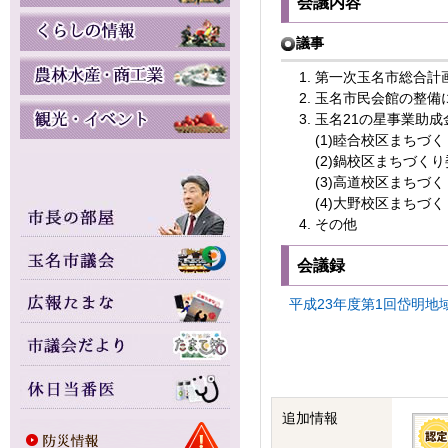
会議内容
議事
第一次玉名市総合計
玉名市民会館の整備に
玉名21の星事業助成
(1)睦合校区まちづ
(2)鍋校区まちづく
(3)高道校区まちづ
(4)大野校区まちづ
その他
会議録
平成23年度第1回岱明地域協
追加情報