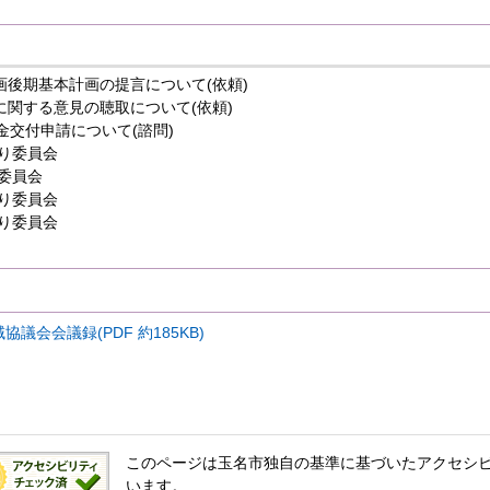
画後期基本計画の提言について(依頼)
関する意見の聴取について(依頼)
金交付申請について(諮問)
くり委員会
り委員会
くり委員会
くり委員会
議会会議録(PDF 約185KB)
このページは玉名市独自の基準に基づいたアクセシ
います。