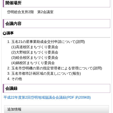
開催場所
岱明総合支所2階 第2会議室
会議内容
議事
玉名21の星事業助成金交付申請について(諮問)
(1)高道校区まちづくり委員会
(2)大野校区まちづくり委員会
(3)睦合校区まちづくり委員会
(4)鍋校区まちづくり委員会
玉名市岱明磯の里の指定管理者による管理について(諮問)
玉名市都市計画区域の見直しについて(報告)
その他
会議録
平成22年度第2回岱明地域協議会会議録(PDF 約209KB)
追加情報