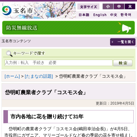
玉名市コンテンツ
[ホーム]
>
[たまなの話題]
> 岱明町農業者クラブ「コスモス会」
岱明町農業者クラブ「コスモス会」
更新日：2019年4月5日
市内各地に花を贈り続けて31年
岱明町の農業者クラブ「コスモス会(嶋田幸治会長)」が4月5日、
市役所にガザニア、マリーゴールドなど春の季節の花を寄せ植えし