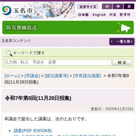
玉名市コンテンツ
[ホーム]
>
[市議会]
>
[提出議案等]
>
[市長提出議案]
> 令和7年第8
回(11月28日招集)
令和7年第8回(11月28日招集)
更新日：2025年12月23日
本議会で提出した議案は、次のとおりです。
議案(PDF 約933KB)