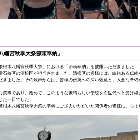
木八幡宮秋季大祭節頭奉納」
繁根木八幡宮秋季大祭」における「節頭奉納」を披露いただきました。
滑石校区の清松区が担当されました。清松区の皆様には、由緒ある伝統
だきました。その歌声からは、皆様の伝統への深い敬意と、入念な準備
な祭事であり、改めて、このような素晴らしい伝統を次世代へと受け継
じた一日でした。
繁根木八幡宮秋季大祭の準備にご尽力いただいた関係者の皆様に、心よ