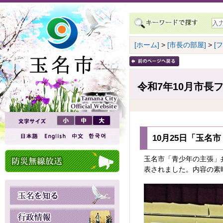
[ホーム]
>
[市長の部屋]
>
[
令和7年10月市長
10月25日「玉名
玉名市「青少年の主張」
表されました。内容の素