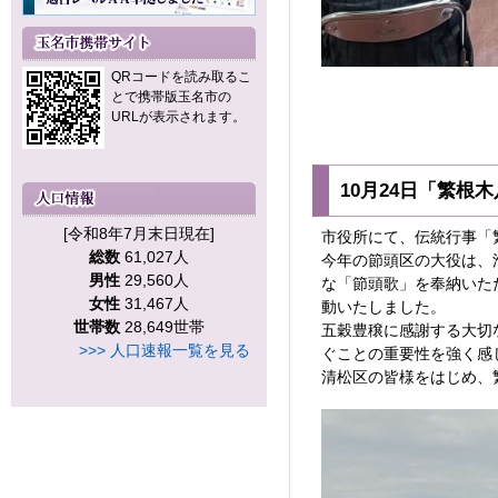
QRコードを読み取るこ
とで携帯版玉名市の
URLが表示されます。
10月24日「繁根
[令和8年7月末日現在]
市役所にて、伝統行事「
総数
61,027人
今年の節頭区の大役は、
男性
29,560人
な「節頭歌」を奉納いた
女性
31,467人
動いたしました。
世帯数
28,649世帯
五穀豊穣に感謝する大切
>>> 人口速報一覧を見る
ぐことの重要性を強く感
清松区の皆様をはじめ、