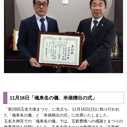
11月16日「魂来名の儀、米俵積出の式」
「第29回玉名大俵まつり」に先立ち、11月16日(日)に執り行われ
た「魂来名の儀」と「米俵積出の式」に出席いたしました。
玉名大神宮での「魂来名の儀」では、五穀豊穣への感謝とまつりの
無事盛況を祈願しました。玉名大俵まつりの象徴である「玉世姫」