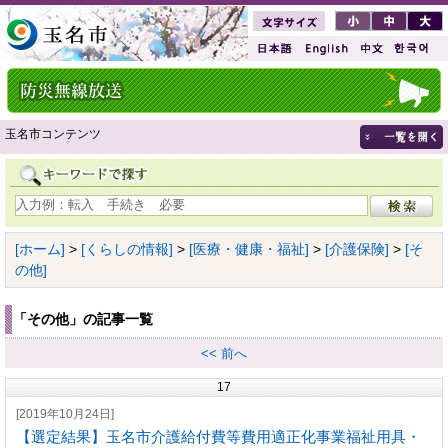
玉名市コンテンツ
[ホーム]
>
[くらしの情報]
>
[医療・健康・福祉]
>
[介護保険]
>
[そ
の他]
「その他」の記事一覧
<< 前へ
17
[2019年10月24日]
【選定結果】玉名市介護給付費等費用適正化事業福祉用具・