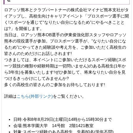
ロアッソ熊本とクラブパートナーの株式会社マイナビ熊本支社がタ
イアップし、高校生向けキャリアイベント「プロスポーツ選手に聞
く!スポーツを通じて“なりたい自分になるため”にやるべきことと
は?」を開催します。
当日は、ロアッソ熊本OB選手の伊東俊強化部スタッフやロアッソ
熊本の現役選手が参加。プロスポーツ選手が、”なりたい自分にな
るため”にやってきた経験談や考え方を、ご参加いただく高校生の
皆さんのためだけにお話しされます!
つきましては、本イベントにご参加いただけるスポーツ経験(スポ
ーツ競技の種類や経験時期は一切問いません)のある高校生(1年か
ら3年生)を募集いたします!ぜひ参加して、将来なりたい自分を見
つけるきっかけにしてみませんか?
多くの高校生の皆さんのご参加をお待ちしております!
詳細は
こちら(外部リンク)
をご覧ください。
日時:令和8年8月29日(土曜日)14時から15時30分まで
会場:熊本学園大学 14号館 2階1421教室
対象:スポーツ経験のある高校生 先着80名(学年不問)