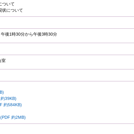
について
現状について
 午後1時30分から午後3時30分
会室
B)
約39KB)
 約584KB)
DF 約2MB)