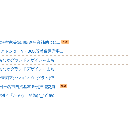
険空家等除却促進事業補助金に...
とセンターY・BOX等整備運営事...
ちなかグランドデザイン～まち...
ちなかグランドデザイン～まち...
来図アクションプログラム(仮...
回玉名市自治基本条例推進委員...
号『たまなし笑顔(^_^)宅配...