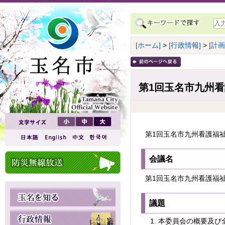
[ホーム]
>
[行政情報]
>
[計
第1回玉名市九州
第1回玉名市九州看護福
会議名
第1回玉名市九州看護福
議題
本委員会の概要及び