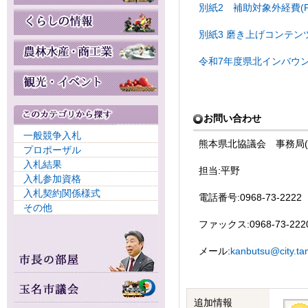
別紙2 補助対象外経費(PD
別紙3 磨き上げコンテンツ変
令和7年度県北インバウンド
お問い合わせ
一般競争入札
熊本県北協議会 事務局(
プロポーザル
入札結果
担当:平野
入札参加資格
入札契約関係様式
電話番号:0968-73-2222
その他
ファックス:0968-73-222
メール:
kanbutsu@city.ta
追加情報