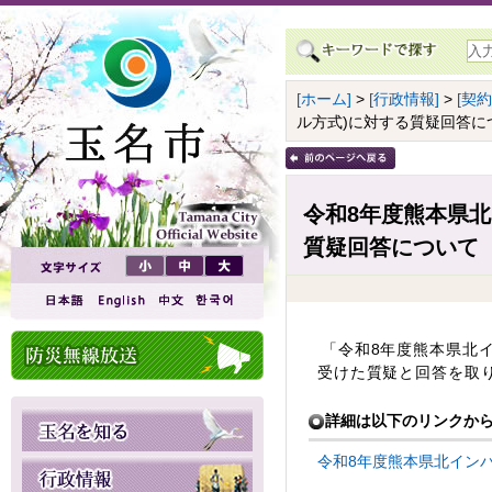
[ホーム]
>
[行政情報]
>
[契
ル方式)に対する質疑回答に
令和8年度熊本県
質疑回答について
「令和8年度熊本県北
受けた質疑と回答を取
詳細は以下のリンクか
令和8年度熊本県北インバウ