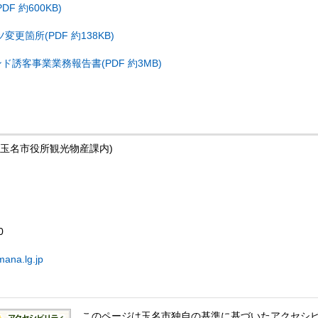
F 約600KB)
更箇所(PDF 約138KB)
誘客事業業務報告書(PDF 約3MB)
玉名市役所観光物産課内)
0
mana.lg.jp
このページは玉名市独自の基準に基づいたアクセシ