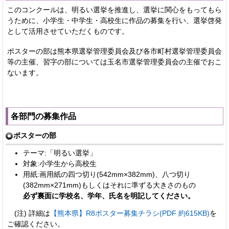
このコンクールは、明るい選挙を推進し、選挙に関心をもってもら
うために、小学生・中学生・高校生に作品の募集を行い、選挙啓発
として活用させていただくものです。
ポスターの部は熊本県選挙管理委員会及び各市町村選挙管理委員会
等の主催、習字の部については玉名市選挙管理委員会の主催でおこ
ないます。
各部門の募集作品
ポスターの部
テーマ:「明るい選挙」
対象:小学生から高校生
用紙:画用紙の四つ切り(542mm×382mm)、八つ切り
(382mm×271mm)もしくはそれに準ずる大きさのもの
必ず裏面に学校名、学年、氏名を明記してください。
(注) 詳細は
【熊本県】R8ポスター募集チラシ(PDF 約615KB)
を
ご確認ください。