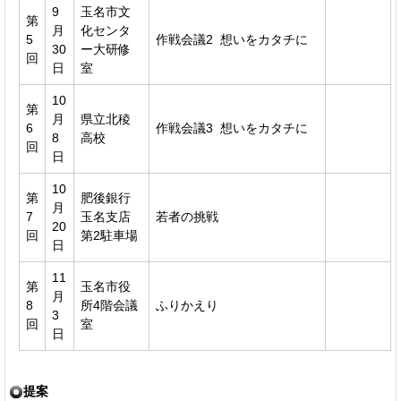
9
玉名市文
第
月
化センタ
5
作戦会議2 想いをカタチに
30
ー大研修
回
日
室
10
第
月
県立北稜
6
作戦会議3 想いをカタチに
8
高校
回
日
10
第
肥後銀行
月
7
玉名支店
若者の挑戦
20
回
第2駐車場
日
11
第
玉名市役
月
8
所4階会議
ふりかえり
3
回
室
日
提案