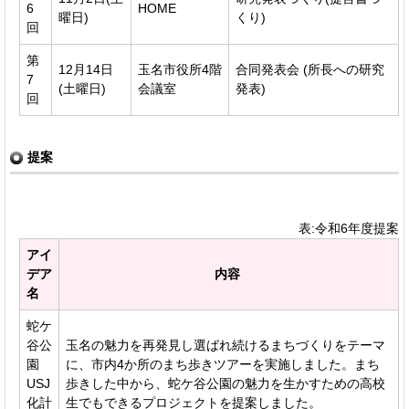
6
HOME
曜日)
くり)
回
第
12月14日
玉名市役所4階
合同発表会 (所長への研究
7
(土曜日)
会議室
発表)
回
提案
表:令和6年度提案
アイ
デア
内容
名
蛇ケ
谷公
玉名の魅力を再発見し選ばれ続けるまちづくりをテーマ
園
に、市内4か所のまち歩きツアーを実施しました。まち
USJ
歩きした中から、蛇ケ谷公園の魅力を生かすための高校
化計
生でもできるプロジェクトを提案しました。