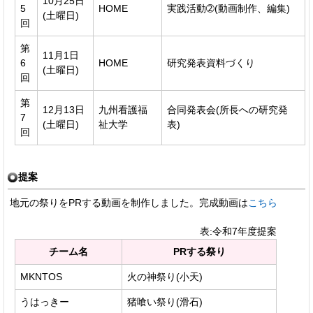
10月25日
5
HOME
実践活動➁(動画制作、編集)
(土曜日)
回
第
11月1日
6
HOME
研究発表資料づくり
(土曜日)
回
第
12月13日
九州看護福
合同発表会(所長への研究発
7
(土曜日)
祉大学
表)
回
提案
地元の祭りをPRする動画を制作しました。完成動画は
こちら
表:令和7年度提案
チーム名
PRする祭り
MKNTOS
火の神祭り(小天)
うはっきー
猪喰い祭り(滑石)