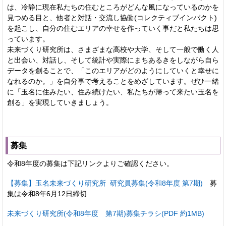
は、冷静に現在私たちの住むところがどんな風になっているのかを
見つめる目と、他者と対話・交流し協働(コレクティブインパクト)
を起こし、自分の住むエリアの幸せを作っていく事だと私たちは思
っています。
未来づくり研究所は、さまざまな高校や大学、そして一般で働く人
と出会い、対話し、そして統計や実際にまちあるきをしながら自ら
データを創ることで、「このエリアがどのようにしていくと幸せに
なれるのか。」を自分事で考えることをめざしています。ぜひ一緒
に「玉名に住みたい、住み続けたい、私たちが帰って来たい玉名を
創る」を実現していきましょう。
募集
令和8年度の募集は下記リンクよりご確認ください。
【募集】玉名未来づくり研究所 研究員募集(令和8年度 第7期)
募
集は令和8年6月12日締切
未来づくり研究所(令和8年度 第7期)募集チラシ(PDF 約1MB)