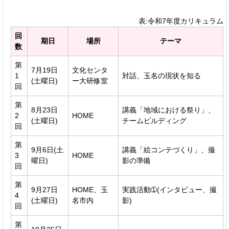
表:令和7年度カリキュラム
回
期日
場所
テーマ
数
第
7月19日
文化センタ
1
対話、玉名の現状を知る
(土曜日)
ー大研修室
回
第
8月23日
講義「地域における祭り」、
2
HOME
(土曜日)
チームビルディング
回
第
9月6日(土
講義「絵コンテづくり」、撮
3
HOME
曜日)
影の準備
回
第
9月27日
HOME、玉
実践活動➀(インタビュー、撮
4
(土曜日)
名市内
影)
回
第