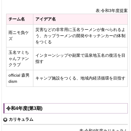
表:令和3年度提案
チーム名
アイデア名
災害などの非常用に玉名ラーメンが食べられるよ
雨ニモ負ケ
う、カップラーメンの開発やキッチンカーの体制
ズ
をつくる
玉名マミち
インターンシップや副業で温泉地玉名の復活を目
ゃんファン
指す
クラブ
official 森男
キャンプ施設をつくる、地域内経済循環を目指す
dism
令和4年度(第3期)
カリキュラム
表:令和4年度カリキュラム