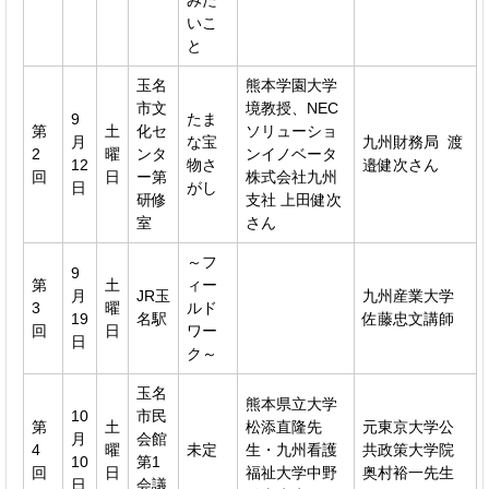
いこ
と
玉名
熊本学園大学
市文
境教授、NEC
9
たま
第
土
化セ
ソリューショ
月
な宝
九州財務局 渡
2
曜
ンタ
ンイノベータ
12
物さ
邉健次さん
回
日
ー第
株式会社九州
日
がし
研修
支社 上田健次
室
さん
～フ
9
第
土
ィー
月
JR玉
九州産業大学
3
曜
ルド
19
名駅
佐藤忠文講師
回
日
ワー
日
ク～
玉名
熊本県立大学
10
市民
第
土
松添直隆先
元東京大学公
月
会館
4
曜
未定
生・九州看護
共政策大学院
10
第1
回
日
福祉大学中野
奥村裕一先生
日
会議