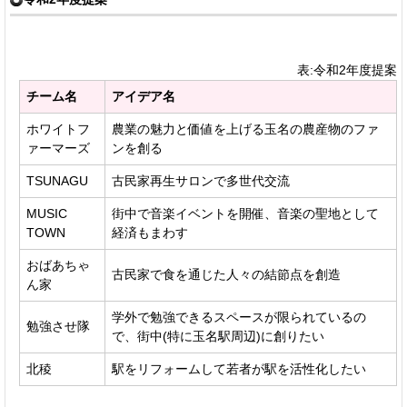
表:令和2年度提案
チーム名
アイデア名
ホワイトフ
農業の魅力と価値を上げる玉名の農産物のファ
ァーマーズ
ンを創る
TSUNAGU
古民家再生サロンで多世代交流
MUSIC
街中で音楽イベントを開催、音楽の聖地として
TOWN
経済もまわす
おばあちゃ
古民家で食を通じた人々の結節点を創造
ん家
学外で勉強できるスペースが限られているの
勉強させ隊
で、街中(特に玉名駅周辺)に創りたい
北稜
駅をリフォームして若者が駅を活性化したい