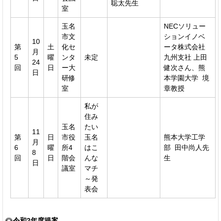
聡太先生
室
玉名
NECソリュー
市文
ションイノベ
10
第
土
化セ
ータ株式会社
月
5
曜
ンタ
未定
九州支社 上田
24
回
日
ー大
健次さん、熊
日
研修
本学園大学 境
室
章教授
私が
住み
玉名
たい
11
第
日
市役
玉名
熊本大学工学
月
6
曜
所4
はこ
部 田中尚人先
8
回
日
階会
んな
生
日
議室
マチ
～発
表会
令和2年度提案