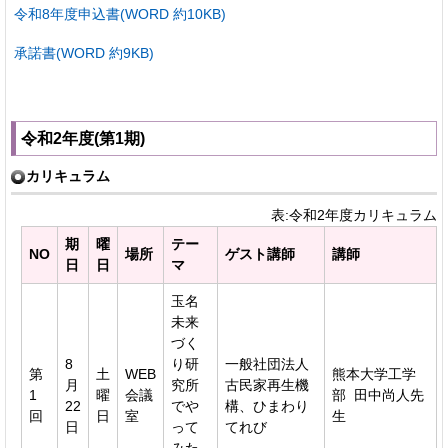
令和8年度申込書(WORD 約10KB)
承諾書(WORD 約9KB)
令和2年度(第1期)
カリキュラム
表:令和2年度カリキュラム
期
曜
テー
NO
場所
ゲスト講師
講師
日
日
マ
玉名
未来
づく
8
り研
一般社団法人
第
土
WEB
熊本大学工学
月
究所
古民家再生機
1
曜
会議
部 田中尚人先
22
でや
構、ひまわり
回
日
室
生
日
って
てれび
みた