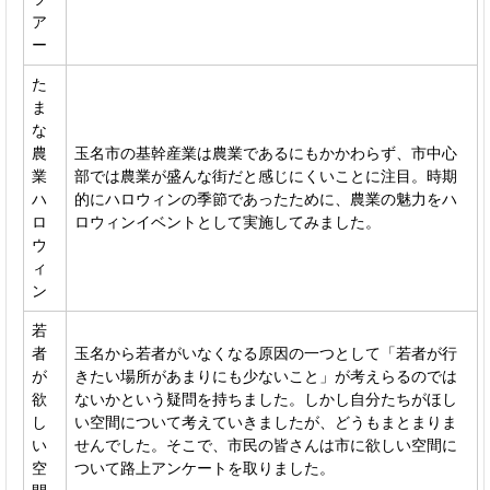
ア
ー
た
ま
な
農
玉名市の基幹産業は農業であるにもかかわらず、市中心
業
部では農業が盛んな街だと感じにくいことに注目。時期
ハ
的にハロウィンの季節であったために、農業の魅力をハ
ロ
ロウィンイベントとして実施してみました。
ウ
ィ
ン
若
者
玉名から若者がいなくなる原因の一つとして「若者が行
が
きたい場所があまりにも少ないこと」が考えらるのでは
欲
ないかという疑問を持ちました。しかし自分たちがほし
し
い空間について考えていきましたが、どうもまとまりま
い
せんでした。そこで、市民の皆さんは市に欲しい空間に
空
ついて路上アンケートを取りました。