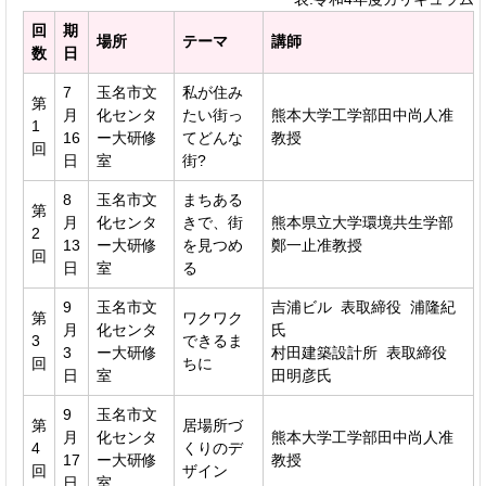
回
期
場所
テーマ
講師
数
日
7
玉名市文
私が住み
第
月
化センタ
たい街っ
熊本大学工学部田中尚人准
1
16
ー大研修
てどんな
教授
回
日
室
街?
8
玉名市文
まちある
第
月
化センタ
きで、街
熊本県立大学環境共生学部
2
13
ー大研修
を見つめ
鄭一止准教授
回
日
室
る
9
玉名市文
吉浦ビル 表取締役 浦隆紀
第
ワクワク
月
化センタ
氏
3
できるま
3
ー大研修
村田建築設計所 表取締役
回
ちに
日
室
田明彦氏
9
玉名市文
第
居場所づ
月
化センタ
熊本大学工学部田中尚人准
4
くりのデ
17
ー大研修
教授
回
ザイン
日
室