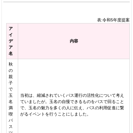
表:令和5年度提案
ア
イ
デ
内容
ア
名
秋
の
親
子
で
玉
当初は、縮減されていくバス運行の活性化について考え
名
ていましたが。玉名の自慢できるものをバスで回ること
満
で、玉名の魅力を多くの人に伝え、バスの利用促進に繋
喫
がるイベントを行うことにしました。
バ
ス
ツ