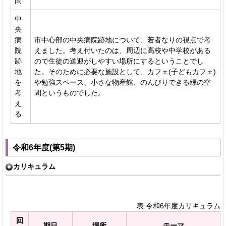
間
中
央
病
市中心部の中央病院跡地について、若者なりの視点で考
院
えました。考え付いたのは、周辺に高校や中学校がある
跡
ので生徒の送迎がしやすい場所にするということでし
地
た。そのために必要な施設として、カフェ(子どもカフェ)
を
や勉強スペース、小さな物産館、のんびりできる緑の空
考
間というものでした。
え
る
令和6年度(第5期)
カリキュラム
表:令和6年度カリキュラム
回
期日
場所
テーマ