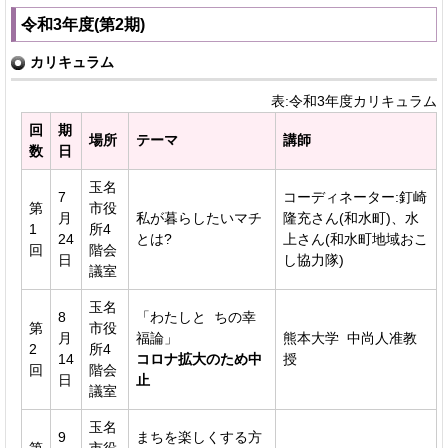
令和3年度(第2期)
カリキュラム
表:令和3年度カリキュラム
回
期
場所
テーマ
講師
数
日
玉名
7
コーディネーター:釘崎
第
市役
月
私が暮らしたいマチ
隆充さん(和水町)、水
1
所4
24
とは?
上さん(和水町地域おこ
回
階会
日
し協力隊)
議室
玉名
8
「わたしと ちの幸
第
市役
月
福論」
熊本大学 中尚人准教
2
所4
14
コロナ拡大のため中
授
回
階会
日
止
議室
玉名
9
まちを楽しくする方
第
市役