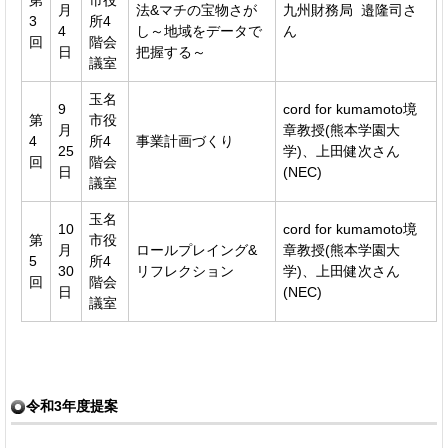
月
法&マチの宝物さが
九州財務局 邉隆司さ
3
所4
4
し～地域をデータで
ん
回
階会
日
把握する～
議室
玉名
9
cord for kumamoto境
第
市役
月
章教授(熊本学園大
4
所4
事業計画づくり
25
学)、上田健次さん
回
階会
日
(NEC)
議室
玉名
10
cord for kumamoto境
第
市役
月
ロールプレイング&
章教授(熊本学園大
5
所4
30
リフレクション
学)、上田健次さん
回
階会
日
(NEC)
議室
令和3年度提案