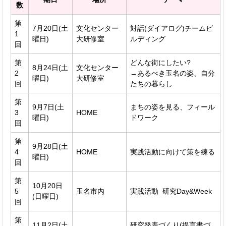
数
第
7月20日(土
文化センター
対話(ダイアログ)チームビ
1
曜日)
大研修室
ルディング
回
第
どんな街にしたい?
8月24日(土
文化センター
2
→あるべき玉名の姿、自分
曜日)
大研修室
回
たちの暮らし
第
9月7日(土
まちの姿を見る、フィール
3
HOME
曜日)
ドワーク
回
第
9月28日(土
4
HOME
実践活動に向けて策を練る
曜日)
回
第
10月20日
5
玉名市内
実践活動 研究Day&Week
(日曜日)
回
第
11月2日(土
研究発表づくり(提言書づ