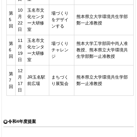
10
玉名市文
第
場づくり
月
化センタ
熊本県立大学環境共生学部
5
をデザイ
22
ー大研修
鄭一止准教授
回
ンする
日
室
11
玉名市文
第
場づくり
熊本大学工学部田中尚人准
月
化センタ
6
チャレン
教授、熊本県立大学環境共
19
ー大研修
回
ジ
生学部鄭一止准教授
日
室
12
第
月
JR玉名駅
まちづく
熊本県立大学環境共生学部
7
17
前広場
り展覧会
鄭一止准教授
回
日
令和4年度提案