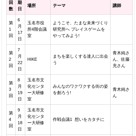
回
期
場所
テーマ
講師
数
日
6
第
玉名市役
ようこそ、たまな未来づくり
月
1
所4階会議
研究所へ プレイスゲームを
17
回
室
やってみよう!
日
7
第
青木純さ
月
まちを楽しくする達人に出会
2
HIKE
ん、佐藤
22
う
回
充さん
日
8
玉名市文
第
月
化センタ
みんなのワクワクする街の姿
3
青木純さ
19
ー大研修
を創ろう!
回
ん
日
室
9
玉名市文
第
月
化センタ
4
作戦会議1 想いをカタチに
18
ー大研修
回
日
室