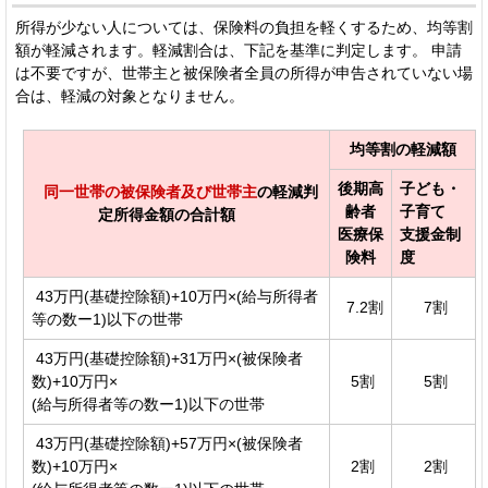
所得が少ない人については、保険料の負担を軽くするため、均等割
額が軽減されます。軽減割合は、下記を基準に判定します。 申請
は不要ですが、世帯主と被保険者全員の所得が申告されていない場
合は、軽減の対象となりません。
均等割の軽減額
後期高
子ども・
同一世帯の被保険者及び世帯主
の軽減判
齢者
子育て
定所得金額の合計額
医療保
支援金制
険料
度
43万円(基礎控除額)+10万円×(給与所得者
7.2割
7割
等の数ー1)以下の世帯
43万円(基礎控除額)+31万円×(被保険者
数)+10万円×
5割
5割
(給与所得者等の数ー1)以下の世帯
43万円(基礎控除額)+57万円×(被保険者
数)+10万円×
2割
2割