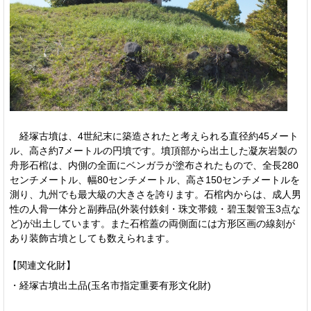
経塚古墳は、4世紀末に築造されたと考えられる直径約45メート
ル、高さ約7メートルの円墳です。墳頂部から出土した凝灰岩製の
舟形石棺は、内側の全面にベンガラが塗布されたもので、全長280
センチメートル、幅80センチメートル、高さ150センチメートルを
測り、九州でも最大級の大きさを誇ります。石棺内からは、成人男
性の人骨一体分と副葬品(外装付鉄剣・珠文帯鏡・碧玉製管玉3点な
ど)が出土しています。また石棺蓋の両側面には方形区画の線刻が
あり装飾古墳としても数えられます。
【関連文化財】
・経塚古墳出土品(玉名市指定重要有形文化財)