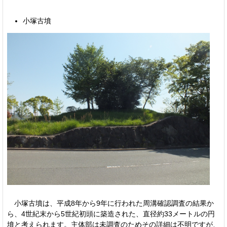
小塚古墳
小塚古墳は、平成8年から9年に行われた周溝確認調査の結果か
ら、4世紀末から5世紀初頭に築造された、直径約33メートルの円
墳と考えられます。主体部は未調査のためその詳細は不明ですが、