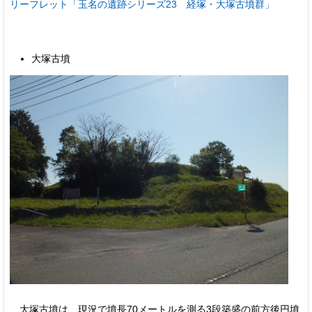
リーフレット「玉名の遺跡シリーズ23 経塚・大塚古墳群」
大塚古墳
大塚古墳は、現況で墳長70メートルを測る3段築盛の前方後円墳