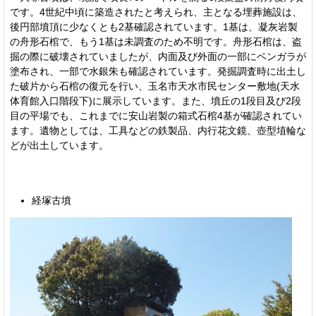
です。4世紀中頃に築造されたと考えられ、主となる埋葬施設は、
後円部墳頂に少なくとも2基確認されています。1基は、凝灰岩製
の舟形石棺で、もう1基は未調査のため不明です。舟形石棺は、盗
掘の際に破壊されていましたが、内面及び外面の一部にベンガラが
塗布され、一部で水銀朱も確認されています。発掘調査時に出土し
た破片から石棺の復元を行い、玉名市天水市民センター敷地(天水
体育館入口階段下)に展示しています。また、墳丘の1段目及び2段
目の平場でも、これまでに安山岩製の箱式石棺4基が確認されてい
ます。遺物としては、工具などの鉄製品、内行花文鏡、壺型埴輪な
どが出土しています。
経塚古墳