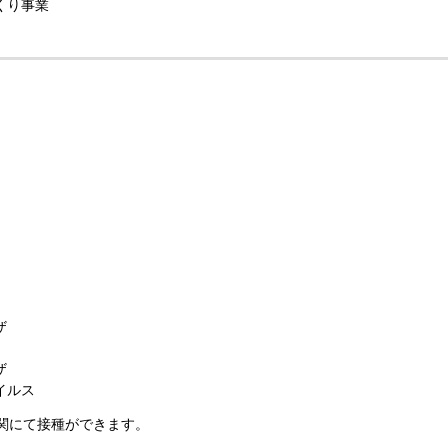
くり事業
ザ
ザ
イルス
関にて接種ができます。