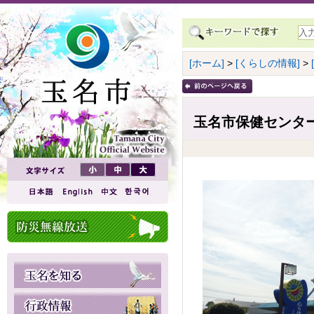
[ホーム]
>
[くらしの情報]
>
玉名市保健センタ