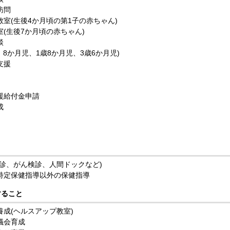
訪問
室(生後4か月頃の第1子の赤ちゃん)
(生後7か月頃の赤ちゃん)
談
、8か月児、1歳8か月児、3歳6か月児)
支援
援給付金申請
成
診、がん検診、人間ドックなど)
特定保健指導以外の保健指導
すること
成(ヘルスアップ教室)
議会育成