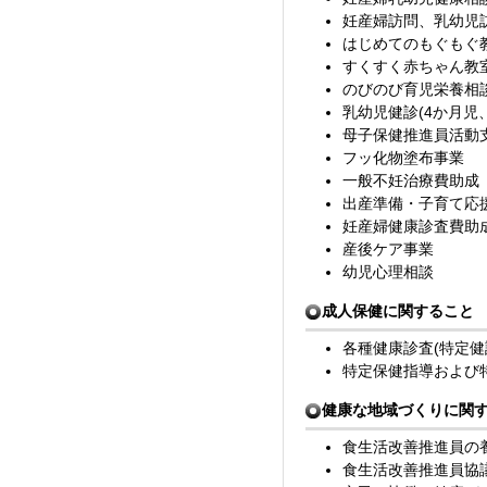
妊産婦訪問、乳幼児
はじめてのもぐもぐ教
すくすく赤ちゃん教室
のびのび育児栄養相
乳幼児健診(4か月児
母子保健推進員活動
フッ化物塗布事業
一般不妊治療費助成
出産準備・子育て応
妊産婦健康診査費助
産後ケア事業
幼児心理相談
成人保健に関すること
各種健康診査(特定健
特定保健指導および
健康な地域づくりに関
食生活改善推進員の養
食生活改善推進員協