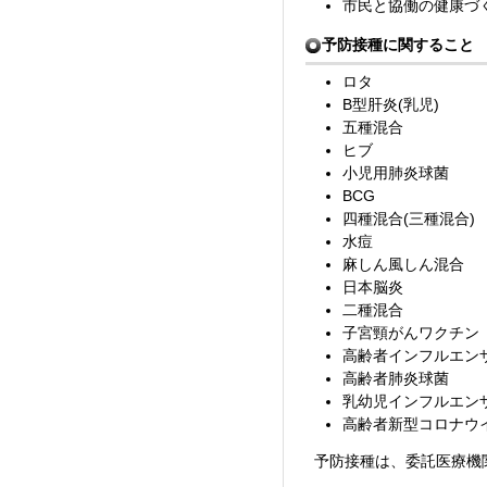
市民と協働の健康づ
予防接種に関すること
ロタ
B型肝炎(乳児)
五種混合
ヒブ
小児用肺炎球菌
BCG
四種混合(三種混合)
水痘
麻しん風しん混合
日本脳炎
二種混合
子宮頸がんワクチン
高齢者インフルエン
高齢者肺炎球菌
乳幼児インフルエン
高齢者新型コロナウ
予防接種は、委託医療機