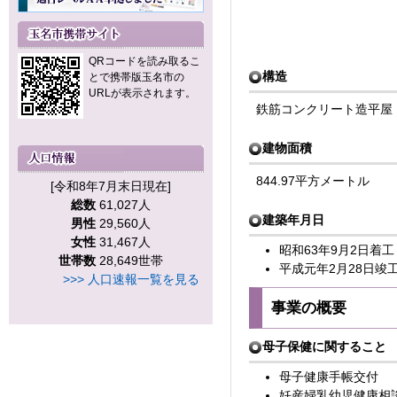
QRコードを読み取るこ
構造
とで携帯版玉名市の
URLが表示されます。
鉄筋コンクリート造平屋
建物面積
844.97平方メートル
[令和8年7月末日現在]
総数
61,027人
建築年月日
男性
29,560人
女性
31,467人
昭和63年9月2日着工
世帯数
28,649世帯
平成元年2月28日竣
>>> 人口速報一覧を見る
事業の概要
母子保健に関すること
母子健康手帳交付
妊産婦乳幼児健康相