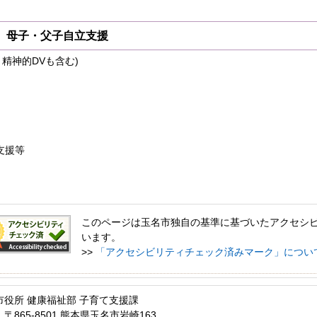
、母子・父子自立支援
・精神的DVも含む)
支援等
このページは玉名市独自の基準に基づいたアクセシ
います。
>>
「アクセシビリティチェック済みマーク」につい
市役所 健康福祉部 子育て支援課
〒865-8501 熊本県玉名市岩崎163