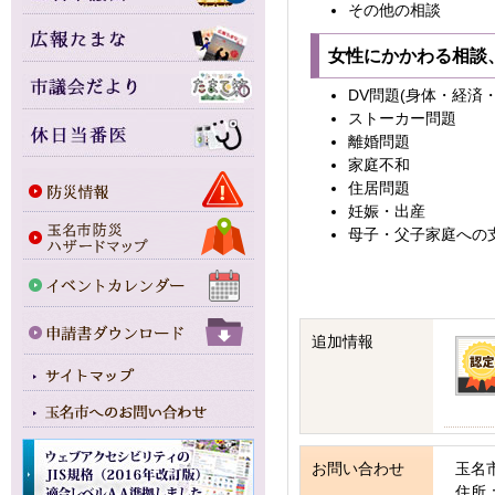
その他の相談
女性にかかわる相談
DV問題(身体・経済
ストーカー問題
離婚問題
家庭不和
住居問題
妊娠・出産
母子・父子家庭への
追加情報
お問い合わせ
玉名
住所：