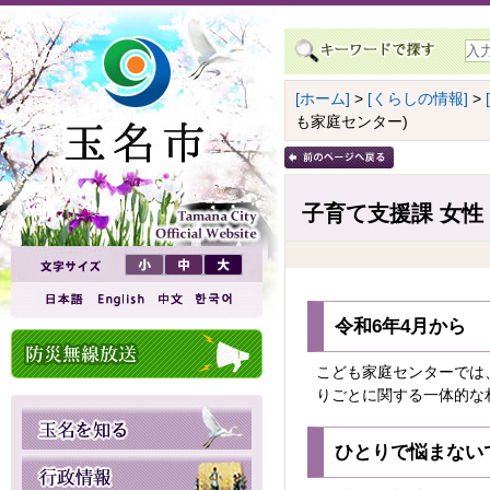
[ホーム]
>
[くらしの情報]
>
も家庭センター)
子育て支援課 女性
令和6年4月から
こども家庭センターでは
りごとに関する一体的な
ひとりで悩まない