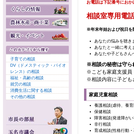
お電話は下記番号におか
相談室専用電話:09
※年末年始および祝日を
あなたの悩みを聴き
あなたと一緒に考え
あなたや子どもさん
子育ての相談
※相談の秘密は守ら
DV（ドメスティック・バイオ
※こども家庭支援員
レンス）の相談
福祉・高齢の相談
※相談内容に子ども
就労の相談
消費生活に関する相談
家庭児童相談
その他の相談
養護相談(虐待、養育
保健相談
障害相談(発達障がい
非行相談
育成相談(性格行動・