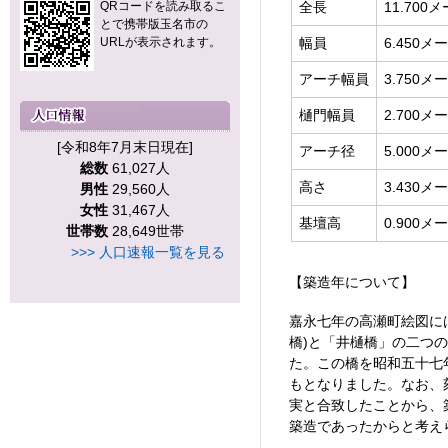
QRコードを読み取るこ
全長
11.700
とで携帯版玉名市の
URLが表示されます。
幅員
6.450
アーチ幅員
3.750メ
樋門幅員
2.700メ
[令和8年7月末日現在]
アーチ径
5.000メ
総数
61,027人
高さ
3.430メ
男性
29,560人
女性
31,467人
基壇高
0.900メ
世帯数
28,649世帯
>>> 人口速報一覧を見る
【築造年について】
嘉永七年の高瀬町絵図に
橋)と「井樋橋」の二つ
た。この橋を昭和五十七
もとなりました。なお、刻
実と合致したことから、
築造であったからと考え