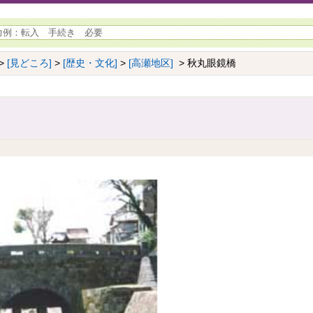
>
[見どころ]
>
[歴史・文化]
>
[高瀬地区]
> 秋丸眼鏡橋