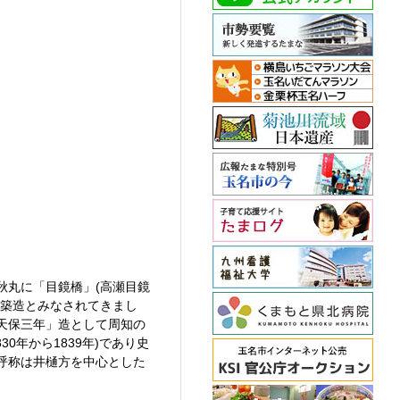
秋丸に「目鏡橋」(高瀬目鏡
の築造とみなされてきまし
天保三年」造として周知の
年から1839年)であり史
呼称は井樋方を中心とした