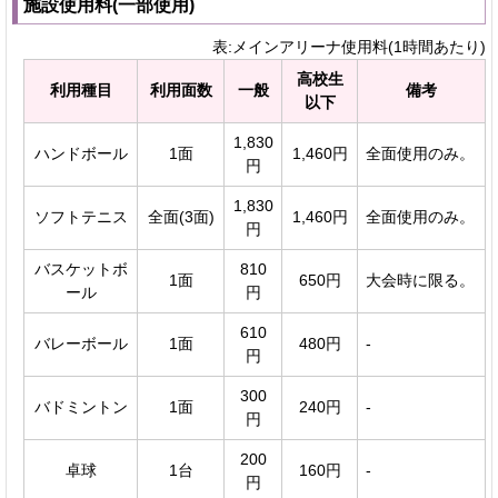
施設使用料(一部使用)
表:メインアリーナ使用料(1時間あたり)
高校生
利用種目
利用面数
一般
備考
以下
1,830
ハンドボール
1面
1,460円
全面使用のみ。
円
1,830
ソフトテニス
全面(3面)
1,460円
全面使用のみ。
円
バスケットボ
810
1面
650円
大会時に限る。
ール
円
610
バレーボール
1面
480円
-
円
300
バドミントン
1面
240円
-
円
200
卓球
1台
160円
-
円