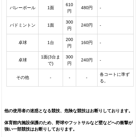
610
バレーボール
1面
480円
-
円
300
バドミントン
1面
240円
-
円
200
卓球
1台
160円
-
円
1面(3台ま
300
卓球
240円
-
で)
円
各コートに準ず
その他
-
-
-
る。
他の使用者の迷惑となる競技、危険な競技はお断りしております。
体育館内施設保護のため、野球やフットサルなど壁などへの衝撃が
強い一部競技はお断りしております。