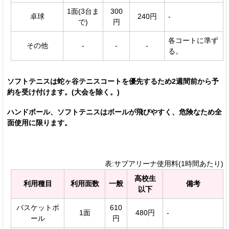
1面(3台ま
300
卓球
240円
-
で)
円
各コートに準ず
その他
-
-
-
る。
ソフトテニスは蛇ヶ谷テニスコートを優先するため2週間前から予
約を受け付けます。(大会を除く。)
ハンドボール、ソフトテニスはボールが飛びやすく、危険なため全
面使用に限ります。
表:サブアリーナ使用料(1時間あたり)
高校生
利用種目
利用面数
一般
備考
以下
バスケットボ
610
1面
480円
-
ール
円