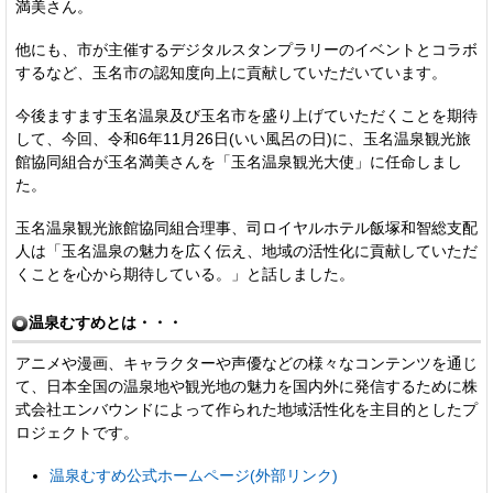
満美さん。
他にも、市が主催するデジタルスタンプラリーのイベントとコラボ
するなど、玉名市の認知度向上に貢献していただいています。
今後ますます玉名温泉及び玉名市を盛り上げていただくことを期待
して、今回、令和6年11月26日(いい風呂の日)に、玉名温泉観光旅
館協同組合が玉名満美さんを「玉名温泉観光大使」に任命しまし
た。
玉名温泉観光旅館協同組合理事、司ロイヤルホテル飯塚和智総支配
人は「玉名温泉の魅力を広く伝え、地域の活性化に貢献していただ
くことを心から期待している。」と話しました。
温泉むすめとは・・・
アニメや漫画、キャラクターや声優などの様々なコンテンツを通じ
て、日本全国の温泉地や観光地の魅力を国内外に発信するために株
式会社エンバウンドによって作られた地域活性化を主目的としたプ
ロジェクトです。
温泉むすめ公式ホームページ(外部リンク)