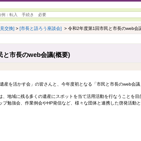
意見交換]
>
[市長と語ろう座談会]
> 令和2年度第1回市民と市長のweb会議
と市長のweb会議(概要)
玉名遺産を活かす会」の皆さんと、今年度初となる「市民と市長のweb会
は、地域に残る多くの遺産にスポットを当て活用活動を行なうことを目
ップ勉強会、作業例会やHP発信など、様々な団体と連携した啓発活動