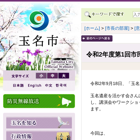
[ホーム]
>
[市長の部屋]
>
[
令和2年度第1回市民
令和2年9月18日、「
玉名遺産を活かす会さん
し、講演会やワークショ
ます。
今回は、