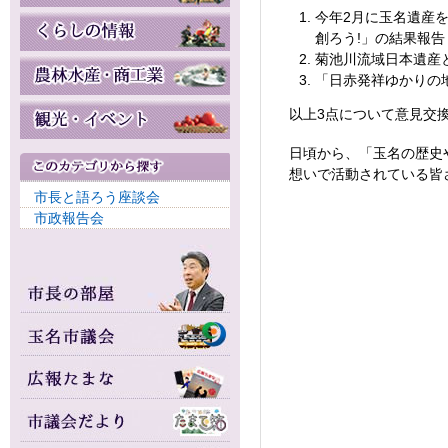
今年2月に玉名遺産
創ろう!」の結果報告
菊池川流域日本遺産
「日赤発祥ゆかりの
以上3点について意見交
日頃から、「玉名の歴史
想いで活動されている皆
市長と語ろう座談会
市政報告会