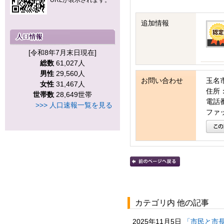
URLが表示されます。
追加情報
[令和8年7月末日現在]
総数
61,027人
男性
29,560人
お問い合わせ
玉名
女性
31,467人
住所：
世帯数
28,649世帯
電話番号
>>> 人口速報一覧を見る
ファッ
カテゴリ内 他の記事
2025年11月5日
「市民と市長