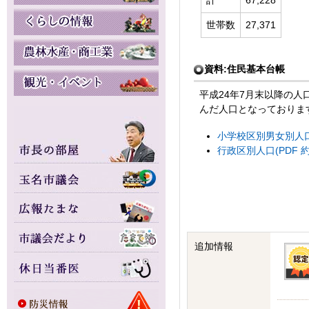
計
67,228
世帯数
27,371
資料:住民基本台帳
平成24年7月末以降の
んだ人口となっておりま
小学校区別男女別人口(P
行政区別人口(PDF 約1
追加情報