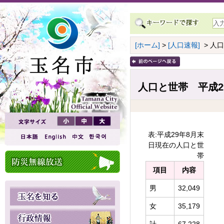
[ホーム]
>
[人口速報]
> 人
人口と世帯 平成2
表:平成29年8月末
日現在の人口と世
帯
項目
内容
男
32,049
女
35,179