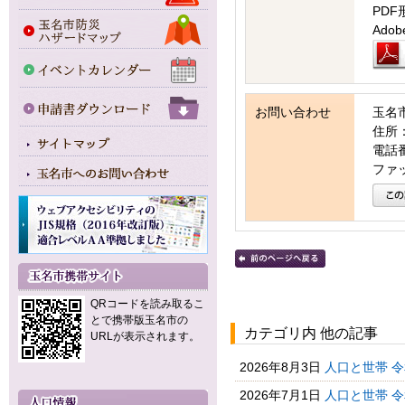
PDF
Ad
お問い合わせ
玉名
住所：
電話番号
ファッ
QRコードを読み取るこ
とで携帯版玉名市の
カテゴリ内 他の記事
URLが表示されます。
2026年8月3日
人口と世帯 
2026年7月1日
人口と世帯 