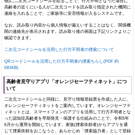
物)に二次元コードシールを貼ることで、行方不明となった場合に
高齢者の近くにいる人が二次元コードを読み取り指定された機関に
連絡を入れることで、ご家族等に安否情報が入るシステムです。
なお、読み取り内容から個人情報が漏えいすることはなく、関係機
関の連絡先が表示されます。読み取り後の画面は下記リンクよりご
確認できます。
二次元コードシールを活用した行方不明者の捜索について
QRコードシールを活用した行方不明者の捜索ちらし(PDF 約
583KB)
高齢者見守りアプリ「オレンジセーフティネット」につ
いて
二次元コードシールと同様に、見守り情報登録票を作成した人に、
オレンジセーフティネットをご案内しています。オレンジセーフテ
ィネットとは、スマートフォンのアプリを活用して行方不明者とな
った認知症高齢者を早期発見・保護する仕組みのことで、令和5年
6月から運用を開始しています。家族(捜索依頼者)からアプリを通
じて捜索依頼をおこなうと、あらかじめ「捜索協力者」として登録