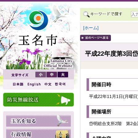
[ホーム]
平成22年度第3回
開催日時
平成22年11月1日(月曜
開催場所
岱明総合支所2階 第2会