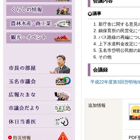
会議内容
議事
新庁舎に関する意見
鍋保育所の民営化につ
バス路線の再編につい
上下水道料金改定につ
玉名市岱明公民館の建
その他
会議録
平成22年度第3回岱明地域協
追加情報
PDF