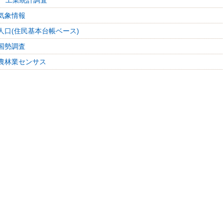
 工業統計調査
気象情報
人口(住民基本台帳ベース)
国勢調査
農林業センサス