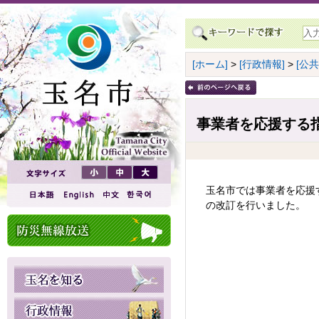
[ホーム]
>
[行政情報]
>
[公
事業者を応援する
玉名市では事業者を応援
の改訂を行いました。