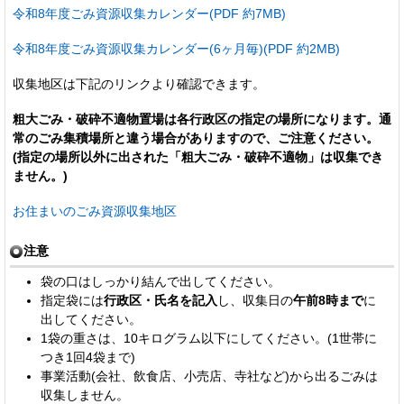
令和8年度ごみ資源収集カレンダー(PDF 約7MB)
令和8年度ごみ資源収集カレンダー(6ヶ月毎)(PDF 約2MB)
収集地区は下記のリンクより確認できます。
粗大ごみ・破砕不適物置場は各行政区の指定の場所になります。通
常のごみ集積場所と違う場合がありますので、ご注意ください。
(指定の場所以外に出された「粗大ごみ・破砕不適物」は収集でき
ません。)
お住まいのごみ資源収集地区
注意
袋の口はしっかり結んで出してください。
指定袋には
行政区・氏名を記入
し、収集日の
午前8時まで
に
出してください。
1袋の重さは、10キログラム以下にしてください。(1世帯に
つき1回4袋まで)
事業活動(会社、飲食店、小売店、寺社など)から出るごみは
収集しません。