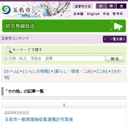
玉名市コンテンツ
[ホーム]
>
[くらしの情報]
>
[暮らし・環境・ごみ]
>
[ごみ]
>
[その
他]
「その他」の記事一覧
1
[2026年3月3日]
玉名市一般廃棄物収集運搬許可業者