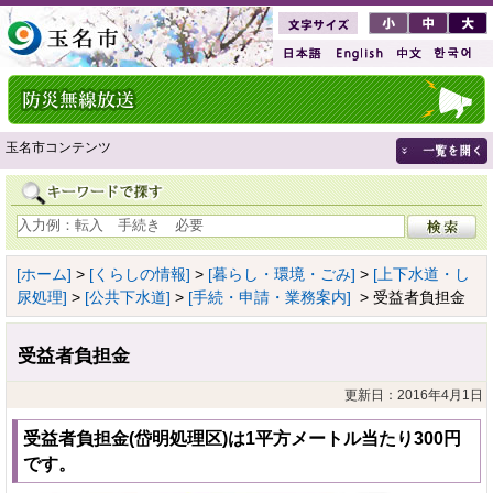
玉名市コンテンツ
[ホーム]
>
[くらしの情報]
>
[暮らし・環境・ごみ]
>
[上下水道・し
尿処理]
>
[公共下水道]
>
[手続・申請・業務案内]
> 受益者負担金
受益者負担金
更新日：2016年4月1日
受益者負担金(岱明処理区)は1平方メートル当たり300円
です。