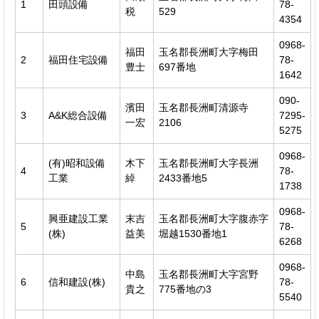
1
田頭設備
78-
税
529
4354
0968-
福田
玉名郡長洲町大字梅田
2
福田住宅設備
78-
豊士
697番地
1642
090-
濱田
玉名郡長洲町清源寺
3
A&K総合設備
7295-
一宏
2106
5275
0968-
(有)昭和設備
木下
玉名郡長洲町大字長洲
4
78-
工業
綽
2433番地5
1738
0968-
興亜建設工業
末吉
玉名郡長洲町大字腹赤字
5
78-
(株)
益美
堀越1530番地1
6268
0968-
中島
玉名郡長洲町大字宮野
6
信和建設(株)
78-
貴之
775番地の3
5540