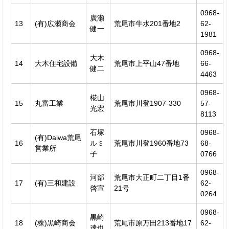
0968-
廣瀬
13
(有)広瀬商会
荒尾市牛水201番地2
62-
健一
1981
0968-
大木
14
大木住宅設備
荒尾市上平山47番地
66-
健二
4463
0968-
椛山
15
丸富工業
荒尾市川登1907-330
57-
光宏
8113
石塚
0968-
(有)Daiwa荒尾
16
ルミ
荒尾市川登1960番地73
68-
営業所
子
0766
0968-
河部
荒尾市大正町二丁目1番
17
(有)三和建設
62-
啓宣
21号
0264
0968-
黒崎
18
(株)黒崎商会
荒尾市原万田213番地17
62-
達也