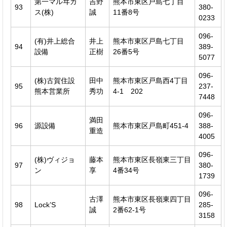
第一マルヰガ
吉野
熊本市東区戸島七丁目
93
380-
ス(株)
誠
11番8号
0233
096-
(有)井上総合
井上
熊本市東区戸島七丁目
94
389-
設備
正樹
26番5号
5077
096-
(株)古賀住設
田中
熊本市東区戸島西4丁目
95
237-
熊本営業所
秀功
4-1 202
7448
096-
満田
96
源設備
熊本市東区戸島町451-4
388-
重造
4005
096-
(株)ヴィジョ
藤本
熊本市東区長嶺東三丁目
97
380-
ン
享
4番34号
1739
096-
古澤
熊本市東区長嶺東四丁目
98
Lock’S
285-
誠
2番62-1号
3158