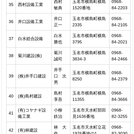
西村
玉名市横島町横島
0968-
35
西村設備工業
敏典
1520番地
84-2203
井口
玉名市横島町横島
0968-
36
井口設備工業
正一
2335
84-2105
白水
玉名市横島町横島
0968-
37
白水総合設備
勝也
3795
84-2021
菊川
玉名市横島町横島
0968-
38
菊川建設(株)
誠司
3834-3
84-2466
井手
玉名市横島町横島
0968-
39
(株)井手口建設
口 次
8250
84-2379
男
島村
玉名市横島町横島
0968-
40
(株)島村建設
享吾
11355
84-3666
(有)コヤナギ設
小柳
玉名市天水町部田
0968-
41
備工業
鉄治
見1636番地
82-3255
林 大
玉名市天水町立花
0968-
42
(有)林建設
作
1976番地の1
82-3030