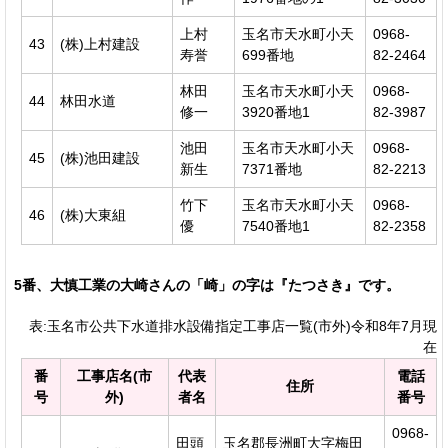
上村
玉名市天水町小天
0968-
43
(株)上村建設
寿誉
699番地
82-2464
林田
玉名市天水町小天
0968-
44
林田水道
修一
3920番地1
82-3987
池田
玉名市天水町小天
0968-
45
(株)池田建設
新生
7371番地
82-2213
竹下
玉名市天水町小天
0968-
46
(株)大東組
優
7540番地1
82-2358
5番、大慎工業の大崎さんの「崎」の字は『たつさき』です。
表:玉名市公共下水道排水設備指定工事店一覧(市外)令和8年7月現
在
番
工事店名(市
代表
電話
住所
号
外)
者名
番号
0968-
田頭
玉名郡長洲町大字梅田