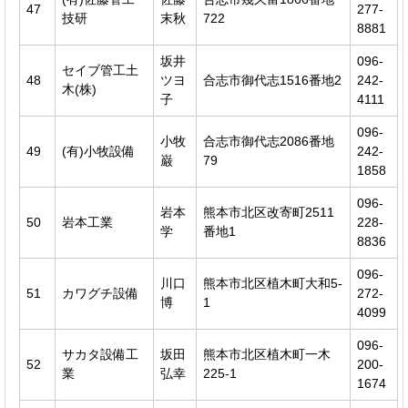
47
277-
技研
末秋
722
8881
坂井
096-
セイブ管工土
48
ツヨ
合志市御代志1516番地2
242-
木(株)
子
4111
096-
小牧
合志市御代志2086番地
49
(有)小牧設備
242-
巌
79
1858
096-
岩本
熊本市北区改寄町2511
50
岩本工業
228-
学
番地1
8836
096-
川口
熊本市北区植木町大和5-
51
カワグチ設備
272-
博
1
4099
096-
サカタ設備工
坂田
熊本市北区植木町一木
52
200-
業
弘幸
225-1
1674