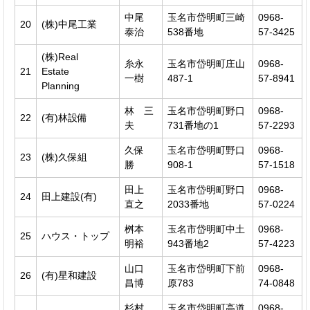
中尾
玉名市岱明町三崎
0968-
20
(株)中尾工業
泰治
538番地
57-3425
(株)Real
糸永
玉名市岱明町庄山
0968-
21
Estate
一樹
487-1
57-8941
Planning
林 三
玉名市岱明町野口
0968-
22
(有)林設備
夫
731番地の1
57-2293
久保
玉名市岱明町野口
0968-
23
(株)久保組
勝
908-1
57-1518
田上
玉名市岱明町野口
0968-
24
田上建設(有)
直之
2033番地
57-0224
桝本
玉名市岱明町中土
0968-
25
ハウス・トップ
明裕
943番地2
57-4223
山口
玉名市岱明町下前
0968-
26
(有)星和建設
昌博
原783
74-0848
杉村
玉名市岱明町高道
0968-