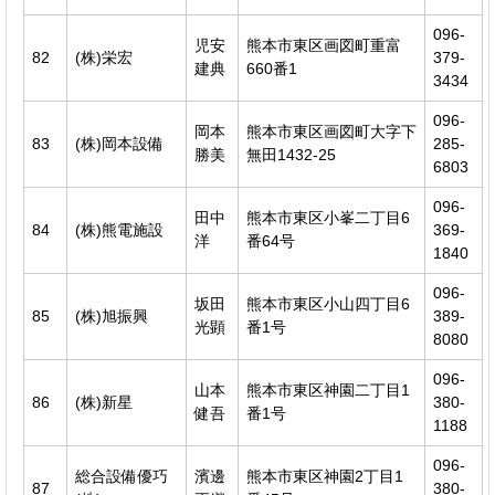
096-
児安
熊本市東区画図町重富
82
(株)栄宏
379-
建典
660番1
3434
096-
岡本
熊本市東区画図町大字下
83
(株)岡本設備
285-
勝美
無田1432-25
6803
096-
田中
熊本市東区小峯二丁目6
84
(株)熊電施設
369-
洋
番64号
1840
096-
坂田
熊本市東区小山四丁目6
85
(株)旭振興
389-
光顕
番1号
8080
096-
山本
熊本市東区神園二丁目1
86
(株)新星
380-
健吾
番1号
1188
096-
総合設備優巧
濱邊
熊本市東区神園2丁目1
87
380-