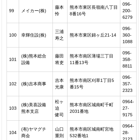
096-
藤本
熊本市東区長嶺南八丁目
99
メイカー(株)
200-
怜
8番16号
6279
096-
三浦
100
幸輝住設(株)
熊本市東区錦ヶ丘21-14
360-
寿之
1088
096-
(株)熊本総合
藤田
熊本市南区薄場三丁目
101
358-
設備
将吏
11番13号
8811
096-
吉本
熊本市南区刈草1丁目5
102
(株)吉本商事
357-
光康
番15号
2323
松ヶ
0964-
(株)美喜設備
熊本市南区城南町千町
103
迫
27-
熊本支店
2031番地
健司
9175
0964-
(有)ヤマグチ
山口
熊本市南区城南町宮地
104
28-
商会
重則
532番地1
2123