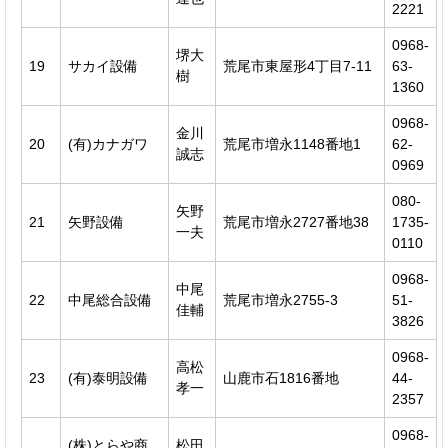
2221
0968-
堺大
19
サカイ設備
荒尾市東屋形4丁目7-11
63-
樹
1360
0968-
金川
20
(有)カナガワ
荒尾市増永1148番地1
62-
誠志
0969
080-
矢野
21
矢野設備
荒尾市増永2727番地38
1735-
一夫
0110
0968-
中尾
22
中尾総合設備
荒尾市増永2755-3
51-
佳輔
3826
0968-
高松
23
(有)泰明設備
山鹿市石1816番地
44-
孝一
2357
0968-
(株)とらや商
松田