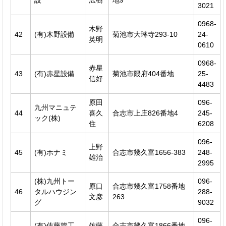
3021
0968-
木野
42
(有)木野設備
菊池市大琳寺293-10
24-
英明
0610
0968-
赤星
43
(有)赤星設備
菊池市隈府404番地
25-
信好
4483
原田
096-
九州マニュテ
44
喜久
合志市上庄826番地4
245-
ック(株)
住
6208
096-
上野
45
(有)ホナミ
合志市幾久富1656-383
248-
雄治
2995
(株)九州トー
096-
原口
合志市幾久富1758番地
46
タルハウジン
288-
文彦
263
グ
9032
096-
(有)佐藤管工
佐藤
合志市幾久富1866番地