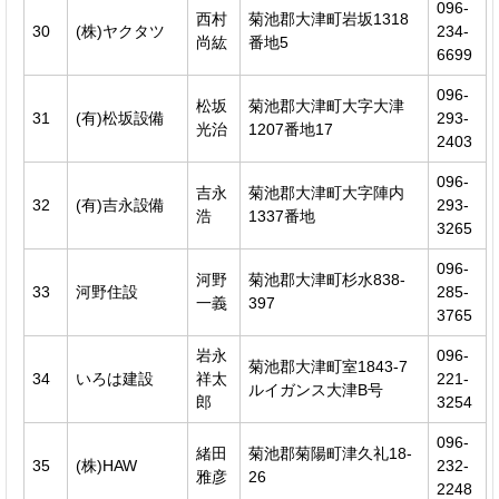
096-
西村
菊池郡大津町岩坂1318
30
(株)ヤクタツ
234-
尚紘
番地5
6699
096-
松坂
菊池郡大津町大字大津
31
(有)松坂設備
293-
光治
1207番地17
2403
096-
吉永
菊池郡大津町大字陣内
32
(有)吉永設備
293-
浩
1337番地
3265
096-
河野
菊池郡大津町杉水838-
33
河野住設
285-
一義
397
3765
岩永
096-
菊池郡大津町室1843-7
34
いろは建設
祥太
221-
ルイガンス大津B号
郎
3254
096-
緒田
菊池郡菊陽町津久礼18-
35
(株)HAW
232-
雅彦
26
2248