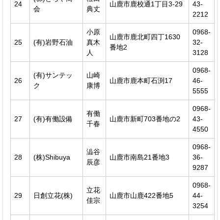
24
山鹿市鹿校通1丁目3-29
43-
会
典丈
2212
小原
0968-
山鹿市鹿北町四丁1630
25
(有)岩野石油
真木
32-
番地2
人
3128
0968-
(有)サンテッ
山崎
26
山鹿市鹿本町石渕17
46-
ク
康博
5555
0968-
有働
27
(有)有働設備
山鹿市新町703番地の2
43-
千春
4550
0968-
澁谷
28
(株)Shibuya
山鹿市南島21番地3
36-
辰彦
9287
0968-
立花
29
日創立花(株)
山鹿市山鹿422番地5
44-
佳宗
3254