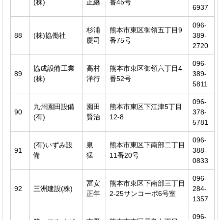
(株)
正継
番45号
6937
096-
杉浦
熊本市東区御領五丁目9
88
(株)協働社
389-
慶司
番75号
2720
096-
協成設備工業
高村
熊本市東区御領六丁目4
89
389-
(株)
洋行
番52号
5811
096-
九州園田設備
園田
熊本市東区下江津5丁目
90
378-
(有)
賢治
12-8
5781
096-
(有)いずみ設
泉
熊本市東区下南部二丁目
91
388-
備
猛
11番20号
0833
096-
冨安
熊本市東区下南部三丁目
92
三洲建設(株)
284-
正年
2-25サンコーポ6号室
1357
096-