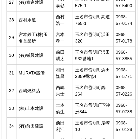
27
(有)泰進建設
泰彰
575-1
57-5400
西村
玉名市岱明町高道
0968-
28
西村水道
浩一
765-1
57-0174
宮本鉄工(株)玉
宮本
玉名市岱明町浜田
0968-
29
名営業所
孝一
320
57-0178
前田
玉名市岱明町浜田
0968-
30
(有)栄興建設
耕太
932番地1
57-3855
村田
玉名市岱明町浜田
0968-
31
MURATA設備
隆昌
2859番地4
57-5771
西嶋
玉名市岱明町鍋
0968-
32
西嶋燃料店
栄士
264
57-0226
土本
玉名市岱明町下沖
0968-
33
(株)土本建設
倫生
洲844
57-0738
前田
玉名市岱明町扇崎
0968-
34
(有)前田建設
利江
10
57-0128