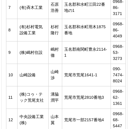
0968-
石原
玉名郡和水町江田22番
7
(有)斉木工業
86-
浩善
地の1
3171
0968-
(有)杉村電気
杉村
玉名郡和水町用木1875
8
86-
設備工業
隆行
番地
4049
0968-
嶋村
玉名郡南関町豊永2114-
9
(株)嶋村住設
53-
徹
1
3273
090-
山崎
10
山崎設備
荒尾市荒尾1641-1
7474-
渉
8024
0968-
(株)コゥ・テ
溝脇
11
荒尾市荒尾2810番地3
62-
ック荒尾支社
潤平
1361
0968-
中央設備工業
山本
12
荒尾市一部2157番地4
68-
(株)
翼
5447