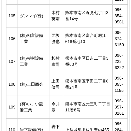
096-
木村
熊本市南区近見七丁目3
105
ダンレイ(株)
354-
英宏
番14号
0561
096-
(株)相富設備
西坂
熊本市南区富合町廻江
106
374-
工業
勝也
618番地10
6150
096-
(株)杉村設備
杉村
熊本市南区日吉二丁目3
107
223-
工業
泰司
番63号
6222
096-
上田
熊本市南区平田二丁目8
108
(株)上田商会
353-
修司
番24号
1155
096-
(有)いまい設
今井
熊本市南区元三町二丁目
109
357-
備工業
章
11番8号
8261
096-
岩下
110
岩下設備(株)
上益城郡甲佐町豊内465
284-