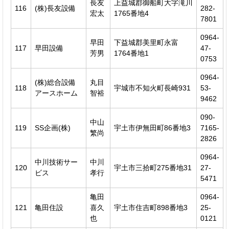
長友
上益城郡御船町大字滝川
116
(株)長友設備
282-
宏太
1765番地4
7801
0964-
早田
下益城郡美里町永富
117
早田設備
47-
芳男
1764番地1
0753
0964-
(株)総合設備
丸目
118
宇城市不知火町長崎931
53-
アースホーム
智裕
9462
090-
中山
119
SS企画(株)
宇土市伊無田町86番地3
7165-
繁尚
2826
0964-
中川技術サー
中川
120
宇土市三拾町275番地31
27-
ビス
孝行
5471
亀田
0964-
121
亀田住設
喜久
宇土市住吉町898番地3
25-
也
0121