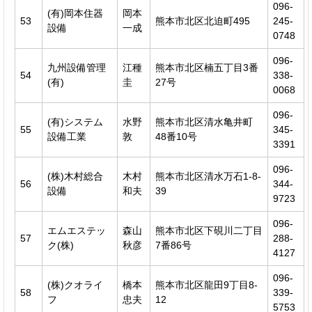
096-
(有)岡本住器
岡本
53
熊本市北区北迫町495
245-
設備
一成
0748
096-
九州設備管理
江種
熊本市北区楠五丁目3番
54
338-
(有)
圭
27号
0068
096-
(有)システム
水野
熊本市北区清水亀井町
55
345-
設備工業
敦
48番10号
3391
096-
(株)木村総合
木村
熊本市北区清水万石1-8-
56
344-
設備
和夫
39
9723
096-
エムエステッ
森山
熊本市北区下硯川二丁目
57
288-
ク(株)
秋彦
7番86号
4127
096-
(株)クオライ
橋本
熊本市北区龍田9丁目8-
58
339-
フ
忠夫
12
5753