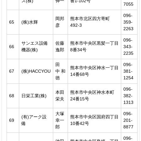
ス(株)
伸一
番1-102号
7055
096-
岡邦
熊本市北区四方寄町
65
(株)水輝
359-
彦
492-3
2263
096-
サンエス設備
佐藤
熊本市中央区黒髪一丁目
66
343-
機器(株)
逸郎
8番34号
2235
田
096-
熊本市中央区神水一丁目
67
(株)HACCYOU
中 和
381-
14番68号
徳
1254
096-
本田
熊本市中央区神水本町
68
日栄工業(株)
382-
栄夫
24番15号
1313
大塚
096-
(有)アーク設
熊本市中央区国府四丁目
69
幸一
201-
備
10番42号
郎
8877
096-