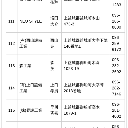
祐輝
1283
096-
増田
上益城郡益城町木山
111
NEO STYLE
286-
大介
473-3
8880
096-
(有)西山設備
西山
上益城郡益城町大字下陳
112
289-
工業
充
140番地1
6172
096-
森
上益城郡御船町木倉
113
森工業
282-
茂
1023-19
2692
096-
(有)上口設備
上口
上益城郡御船町大字陣
114
282-
工業
孝男
2013番地1
7146
096-
早川
上益城郡御船町高木
115
(株)晃設工業
281-
斉嘉
1879-1
4002
096-