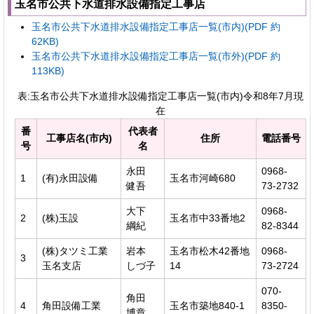
玉名市公共下水道排水設備指定工事店
玉名市公共下水道排水設備指定工事店一覧(市内)(PDF 約
62KB)
玉名市公共下水道排水設備指定工事店一覧(市外)(PDF 約
113KB)
表:玉名市公共下水道排水設備指定工事店一覧(市内)令和8年7月現
在
番
代表者
工事店名(市内)
住所
電話番号
号
名
永田
0968-
1
(有)永田設備
玉名市河崎680
健吾
73-2732
大下
0968-
2
(株)玉設
玉名市中33番地2
綱紀
82-8344
(株)タツミ工業
岩本
玉名市松木42番地
0968-
3
玉名支店
しづ子
14
73-2724
070-
角田
4
角田設備工業
玉名市築地840-1
8350-
博章