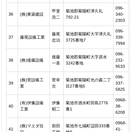
096-
甲斐
菊池郡菊陽町津久礼
36
(株)東築建設
340-
浩二
792-21
2303
096-
藤尾
菊池郡菊陽町大字津久礼
37
藤尾設備工業
338-
忠治
3725番地7
7994
096-
後藤
菊池郡菊陽町大字原水
38
(株)後藤設備
232-
一喜
3242番地
9533
096-
(株)菅設備工
菅幸
菊池郡菊陽町光の森二丁
39
337-
業
次
目27番地5
5825
0968-
(有)伊豫設備
伊豫
菊池市泗水町田島2776
40
38-
工業
昭二
番1
6208
0968-
(株)マエダ住
前田
菊池市七城町辺田333番
41
41-
設
広樹
地9