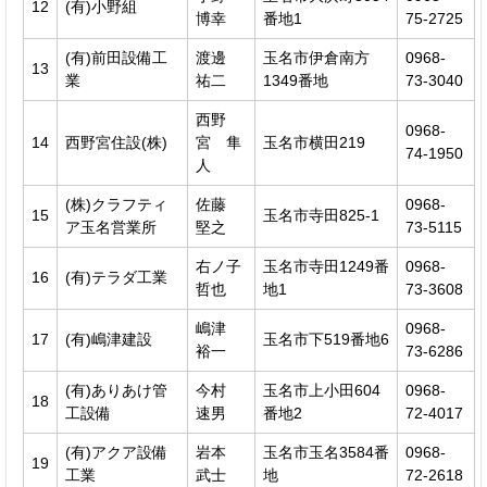
12
(有)小野組
博幸
番地1
75-2725
(有)前田設備工
渡邊
玉名市伊倉南方
0968-
13
業
祐二
1349番地
73-3040
西野
0968-
14
西野宮住設(株)
宮 隼
玉名市横田219
74-1950
人
(株)クラフティ
佐藤
0968-
15
玉名市寺田825-1
ア玉名営業所
堅之
73-5115
右ノ子
玉名市寺田1249番
0968-
16
(有)テラダ工業
哲也
地1
73-3608
嶋津
0968-
17
(有)嶋津建設
玉名市下519番地6
裕一
73-6286
(有)ありあけ管
今村
玉名市上小田604
0968-
18
工設備
速男
番地2
72-4017
(有)アクア設備
岩本
玉名市玉名3584番
0968-
19
工業
武士
地
72-2618