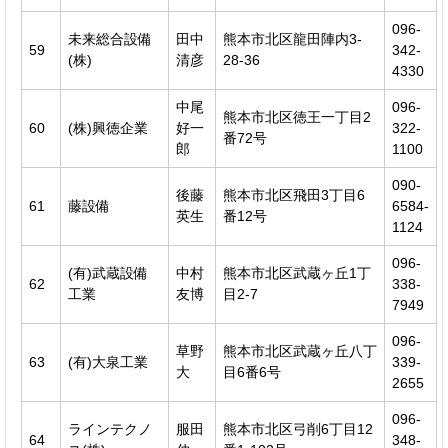
096-
未来総合設備
田中
熊本市北区龍田陣内3-
59
342-
(株)
清彦
28-36
4330
中尾
096-
熊本市北区徳王一丁目2
60
(株)興徳企業
好一
322-
番72号
郎
1100
090-
後藤
熊本市北区飛田3丁目6
61
藤設備
6584-
英生
番12号
1124
096-
(有)武蔵設備
中村
熊本市北区武蔵ヶ丘1丁
62
338-
工業
友博
目2-7
7949
096-
草野
熊本市北区武蔵ヶ丘八丁
63
(有)大泉工業
339-
大
目6番6号
2655
096-
ラインテクノ
服田
熊本市北区弓削6丁目12
64
348-