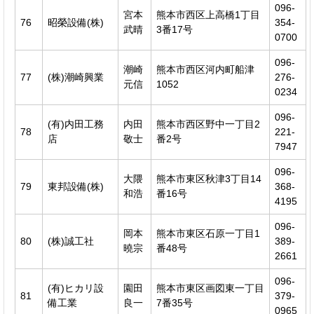
096-
宮本
熊本市西区上高橋1丁目
76
昭榮設備(株)
354-
武晴
3番17号
0700
096-
潮崎
熊本市西区河内町船津
77
(株)潮崎興業
276-
元信
1052
0234
096-
(有)内田工務
内田
熊本市西区野中一丁目2
78
221-
店
敬士
番2号
7947
096-
大隈
熊本市東区秋津3丁目14
79
東邦設備(株)
368-
和浩
番16号
4195
096-
岡本
熊本市東区石原一丁目1
80
(株)誠工社
389-
曉宗
番48号
2661
096-
(有)ヒカリ設
園田
熊本市東区画図東一丁目
81
379-
備工業
良一
7番35号
0965