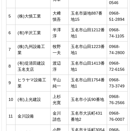
0546
大﨑
玉名市築地887番
0968-
5
(株)大慎工業
慎吾
地15
51-2894
半澤
玉名市山田1212番
0968-
6
(有)半沢工業
淳
地1
74-1105
(株)九州設備工
牧野
玉名市山田1223番
0968-
7
業
一夫
地1
74-2800
(有)堤清田建設
渡辺
玉名市山田1413番
0968-
8
玉名支店
淳
地1
72-6156
ヒラヤマ設備工
平山
玉名市山田1754番
0968-
9
業
純一
地1
73-3749
上杉
0968-
10
(有)上光建設
玉名市小浜90番地
光寛
76-2566
金川
玉名市大浜町431
0968-
11
金川設備
請也
番地2
76-0007
小野
玉名市大浜町3054
0968-