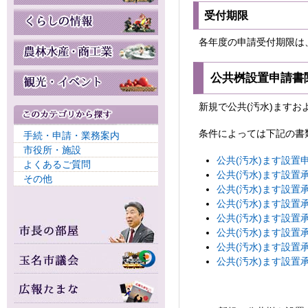
受付期限
各年度の申請受付期限は
公共桝設置申請書
新規で公共(汚水)ます
条件によっては下記の書
手続・申請・業務案内
市役所・施設
公共(汚水)ます設置申請
よくあるご質問
公共(汚水)ます設置承諾
その他
公共(汚水)ます設置承諾
公共(汚水)ます設置承諾
公共(汚水)ます設置承諾
公共(汚水)ます設置承諾
公共(汚水)ます設置承諾
公共(汚水)ます設置承