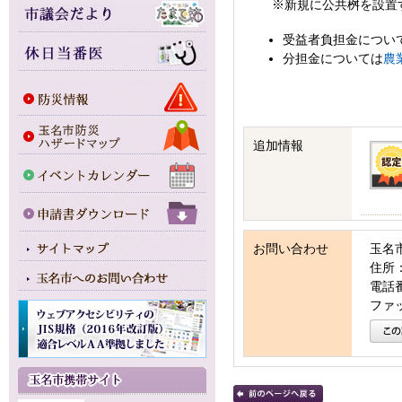
※新規に公共桝を設置す
受益者負担金につい
分担金については
農
追加情報
お問い合わせ
玉名
住所：
電話番号
ファッ