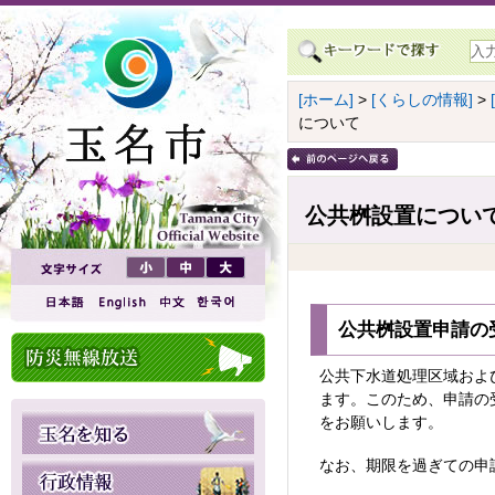
[ホーム]
>
[くらしの情報]
>
について
公共桝設置につい
公共桝設置申請の
公共下水道処理区域およ
ます。このため、申請の
をお願いします。
なお、期限を過ぎての申