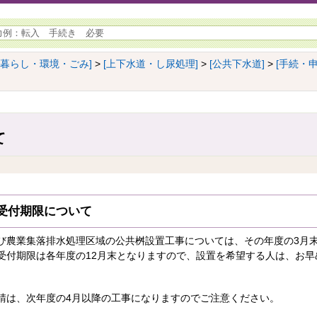
[暮らし・環境・ごみ]
>
[上下水道・し尿処理]
>
[公共下水道]
>
[手続・
て
受付期限について
び農業集落排水処理区域の公共桝設置工事については、その年度の3月
受付期限は各年度の12月末となりますので、設置を希望する人は、お早
請は、次年度の4月以降の工事になりますのでご注意ください。