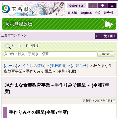
玉名市コンテンツ
[ホーム]
>
[くらしの情報]
>
[学校教育]
>
[お知らせ]
> JAたまな食
農教育事業～手作りみそ贈呈～ (令和7年度)
JAたまな食農教育事業～手作りみそ贈呈～ (令和7年
度)
更新日：2026年2月1日
手作りみその贈呈(令和7年度)