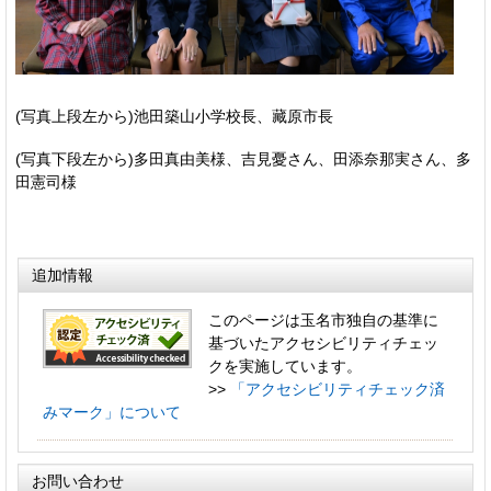
(写真上段左から)池田築山小学校長、藏原市長
(写真下段左から)多田真由美様、吉見憂さん、田添奈那実さん、多
田憲司様
追加情報
このページは玉名市独自の基準に
基づいたアクセシビリティチェッ
クを実施しています。
>>
「アクセシビリティチェック済
みマーク」について
お問い合わせ