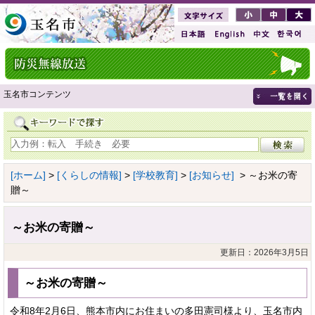
玉名市コンテンツ
[ホーム]
>
[くらしの情報]
>
[学校教育]
>
[お知らせ]
> ～お米の寄
贈～
～お米の寄贈～
更新日：2026年3月5日
～お米の寄贈～
令和8年2月6日、熊本市内にお住まいの多田憲司様より、玉名市内