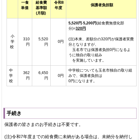
一食
給食費
令和8
保護者負担額
単価
基準額
年度
(月額)
5,520円
-
5,200円
(給食費無償化部
分)=
320円
小
310
5,520
(注)本来、差額分の320円が保護者実費
学
0円
円
円
分となりますが、
校
玉名市では保護者負担0円になるよ
うに独自の取り組み
を実施しています。
中
中学校についても玉名市独自の取り組
362
6,450
学
0円
みで、保護者負担は
円
円
校
0円になります。
手続き
保護者の皆さまのお手続きは不要です。
(注)令和7年度までの給食費に未納がある場合は、未納分を納付し