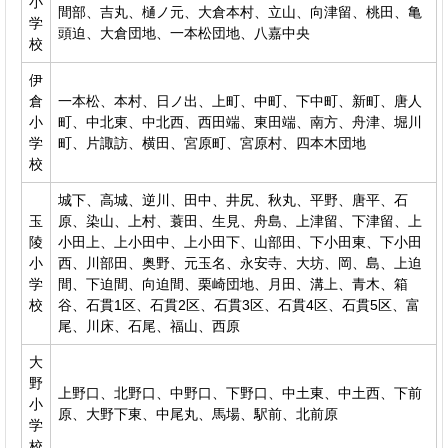
小
間部、吉丸、樋ノ元、大倉本村、立山、向津留、桃田、亀
学
頭迫、大倉団地、一本松団地、八嘉中央
校
伊
倉
一本松、本村、日ノ出、上町、中町、下中町、新町、唐人
小
町、中北東、中北西、西田端、東田端、南方、舟津、堀川
学
町、片諏訪、横田、宮原町、宮原村、四本木団地
校
城下、高城、逆川、田中、井尻、秋丸、平野、唐平、石
玉
原、染山、上村、蓑田、生見、舟島、上津留、下津留、上
陵
小田上、上小田中、上小田下、山部田、下小田東、下小田
小
西、川部田、奥野、元玉名、永安寺、大坊、岡、島、上迫
学
間、下迫間、向迫間、栗崎団地、月田、溝上、青木、箱
校
谷、石貫1区、石貫2区、石貫3区、石貫4区、石貫5区、富
尾、川床、石尾、福山、西原
大
野
上野口、北野口、中野口、下野口、中土東、中土西、下前
小
原、大野下東、中尾丸、馬場、駅前、北前原
学
校