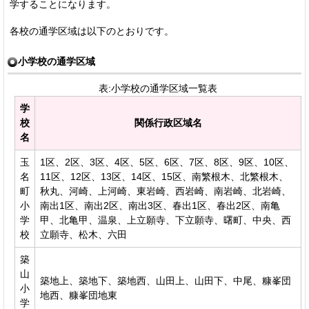
学することになります。
各校の通学区域は以下のとおりです。
小学校の通学区域
表:小学校の通学区域一覧表
学
校
関係行政区域名
名
玉
1区、2区、3区、4区、5区、6区、7区、8区、9区、10区、
名
11区、12区、13区、14区、15区、南繁根木、北繁根木、
町
秋丸、河崎、上河崎、東岩崎、西岩崎、南岩崎、北岩崎、
小
南出1区、南出2区、南出3区、春出1区、春出2区、南亀
学
甲、北亀甲、温泉、上立願寺、下立願寺、曙町、中央、西
校
立願寺、松木、六田
築
山
築地上、築地下、築地西、山田上、山田下、中尾、糠峯団
小
地西、糠峯団地東
学