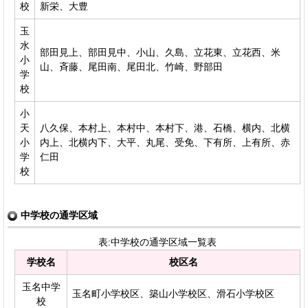
校
新栄、大豊
玉
水
部田見上、部田見中、小山、久島、立花東、立花西、米
小
山、斉藤、尾田南、尾田北、竹崎、野部田
学
校
小
天
八久保、本村上、本村中、本村下、港、石橋、横内、北横
小
内上、北横内下、大平、丸尾、受免、下有所、上有所、赤
学
仁田
校
中学校の通学区域
表:中学校の通学区域一覧表
学校名
校区名
玉名中学
玉名町小学校区、築山小学校区、滑石小学校区
校