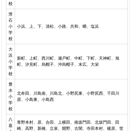
校
滑
石
小
小浜、上、下、清松、小路、共和、晒、塩浜
学
校
大
浜
新町、上町、西川町、瀬戸町、中町、下町、天神町、旭
小
町、汐見町、烏帽子、沖烏帽子、末広、大栄
学
校
豊
水
北牟田、川島南、川島北、小野尻東、小野尻西、千田川
小
原、小島東、小島西
学
校
八
青野本村、原、合田、上横田、南坂門田、北坂門田、田
嘉
崎、高野、新橋、立泉、開野、古閑、寺田本村、榎原、世