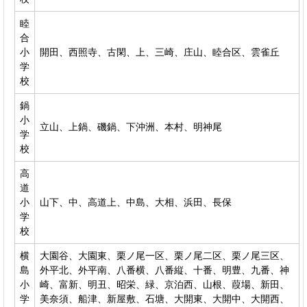
睦
合
小
開田、西照寺、古閑、上、三崎、庄山、睦合区、雲雀丘
学
校
鍋
小
立山、上鍋、磯鍋、下沖洲、本村、明神尾
学
校
高
道
小
山下、中、高道上、中島、大相、浜田、長保
学
校
横
大園谷、大園東、栗ノ尾一区、栗ノ尾二区、栗ノ尾三区、
島
外平北、外平南、八番横、八番縦、十番、明豊、九番、神
小
崎、富新、明丑、昭栄、緑、京泊西、山根、葭場、新田、
学
美奈須、船津、新屋敷、石塘、大開東、大開中、大開西、