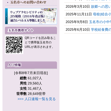
2026年3月10日
故郷への思
2025年11月11日
母校(睦合
2025年9月8日
玉名市の小中
2025年6月10日
学校給食費の
QRコードを読み取るこ
とで携帯版玉名市の
URLが表示されます。
[令和8年7月末日現在]
総数
61,027人
男性
29,560人
女性
31,467人
世帯数
28,649世帯
>>> 人口速報一覧を見る