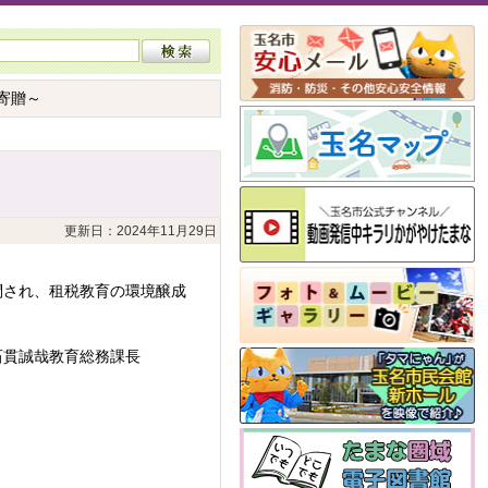
寄贈～
更新日：2024年11月29日
問され、租税教育の環境醸成
石貫誠哉教育総務課長