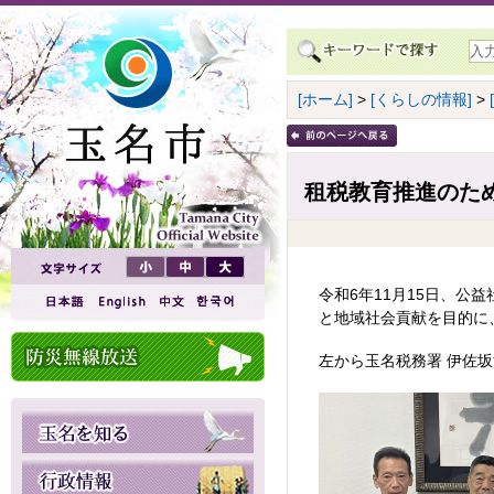
[ホーム]
>
[くらしの情報]
>
租税教育推進のた
令和6年11月15日、公
と地域社会貢献を目的に
左から玉名税務署 伊佐