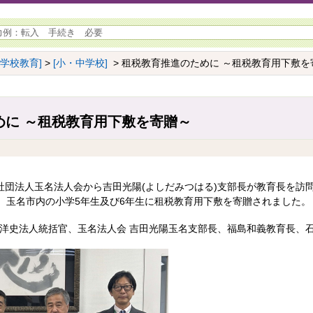
[学校教育]
>
[小・中学校]
> 租税教育推進のために ～租税教育用下敷を
めに ～租税教育用下敷を寄贈～
益社団法人玉名法人会から吉田光陽(よしだみつはる)支部長が教育長を訪
、玉名市内の小学5年生及び6年生に租税教育用下敷を寄贈されました。
坂洋史法人統括官、玉名法人会 吉田光陽玉名支部長、福島和義教育長、