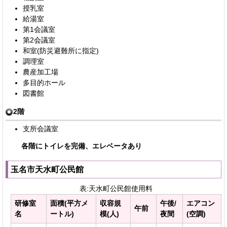
授乳室
給湯室
第1会議室
第2会議室
和室(防災避難所に指定)
調理室
農産加工場
多目的ホール
図書館
2階
支所会議室
各階にトイレを完備、エレベータあり
玉名市天水町公民館
表:天水町公民館使用料
研修室
面積(平方メ
収容規
午後/
エアコン
午前
名
ートル)
模(人)
夜間
(空調)