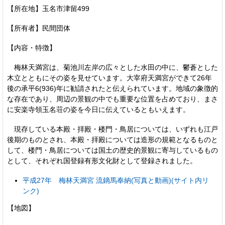
【所在地】玉名市津留499
【所有者】民間団体
【内容・特徴】
梅林天満宮は、菊池川左岸の広々とした水田の中に、鬱蒼とした
木立とともにその姿を見せています。大宰府天満宮ができて26年
後の承平6(936)年に勧請されたと伝えられています。地域の象徴的
な存在であり、周辺の景観の中でも重要な位置を占めており、まさ
に安楽寺領玉名荘の姿を今日に伝えているともいえます。
現存している本殿・拝殿・楼門・鳥居については、いずれも江戸
後期のものとされ、本殿・拝殿については造形の規範となるものと
して、楼門・鳥居については国土の歴史的景観に寄与しているもの
として、それぞれ国登録有形文化財として登録されました。
平成27年 梅林天満宮 流鏑馬奉納(写真と動画)(サイト内リ
ンク)
【地図】