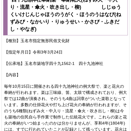
り・流星・傘火・吹き出し・柳) しじゅう
くいけじんじゃほうのうがく・ほうのうはなび(ね
ずみび・なかいり・りゅうせい・かさび・ふきだ
し・やなぎ)
【種別】玉名市指定無形民俗文化財
【指定年月日】令和3年3月24日
【伝承地】玉名市築地字四十九1562-1 四十九池神社
【内容】
毎年10月15日に開催される四十九池神社の例大祭で、楽と花火の
奉納が行われます。楽は三味線、笛、太鼓で構成されており、例大
祭では12曲が演奏され、そのうち4曲は詞章がついた楽歌となって
います。多数の仕掛花火や打ち上げ花火の奉納が行われますが、そ
のうち6種類(ねずみ火・中入り・流星・傘火・吹き出し・柳)は今
も築地の住民自ら手作業で制作した伝統花火です。これらの楽と花
火の奉納がいつ始まったのかは分かりませんが、享和4年(1804年)
には、すでに行われていたことが記録として残っています。花火は