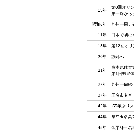
第8回オリ
13年
第一線から
昭和6年
九州一周走
11年
日本で初の
13年
第12回オ
20年
故郷へ
熊本県体育
21年
第1回県民
27年
九州一周駅
37年
玉名市名誉
42年
55年ぶりス
44年
県立玉名高
45年
金栗杯玉名