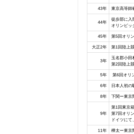
43年
東京高等師
徒歩部に入
44年
オリンピッ
45年
第5回オリ
大正2年
第1回陸上
玉名郡小田
3年
第2回陸上
5年
第6回オリ
6年
日本人初の
8年
下関ー東京
第1回東京
9年
第7回オリ
ドイツにて
11年
樺太ー東京