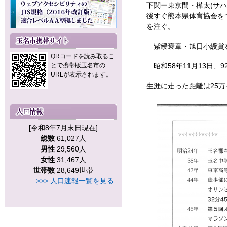
下関ー東京間・樺太(サ
後すぐ熊本県体育協会を
を注ぐ。
紫綬褒章・旭日小綬賞を
QRコードを読み取るこ
とで携帯版玉名市の
昭和58年11月13日、9
URLが表示されます。
生涯に走った距離は25万
[令和8年7月末日現在]
総数
61,027人
男性
29,560人
女性
31,467人
世帯数
28,649世帯
>>> 人口速報一覧を見る