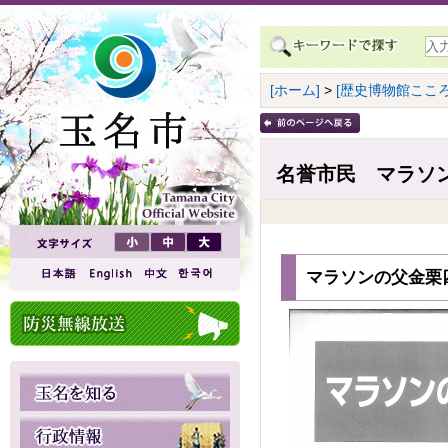
[ホーム]
>
[歴史博物館こころ
名誉市民 マラソ
マラソンの父金栗