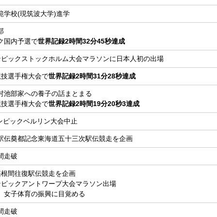
範学校(現筑波大学)進学
部
ク国内予選で
世界記録2時間32分45秒達成
ンピックストックホルム大会マラソンに日本人初の出場
競技選手権大会で
世界記録2時間31分28秒達成
村池部家への養子の話まとまる
競技選手権大会で
世界記録2時間19分20秒3達成
ンピックベルリン大会中止
駅伝奠都記念東海道五十三次駅伝競走を企画
間走破
箱根間往復駅伝競走を企画
ンピックアントワープ大会マラソン出場
、女子体育の振興に目覚める
間走破