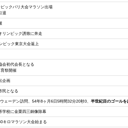
ンピックパリ大会マラソン出場
引退
破
オリンピック誘致に奔走
リンピック東京大会返上
協会初代会長となる
体育祭開催
伝企画
市民となる
ウェーデン訪問、54年8ヶ月6日5時間32分20秒3、
半世紀目のゴールを
等学校に金栗四三銅像除幕
30キロマラソン大会始まる