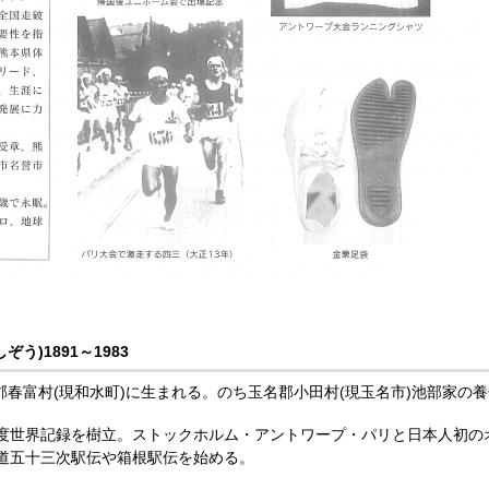
う)1891～1983
郡春富村(現和水町)に生まれる。のち玉名郡小田村(現玉名市)池部家の
世界記録を樹立。ストックホルム・アントワープ・パリと日本人初の
道五十三次駅伝や箱根駅伝を始める。