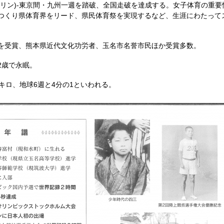
ハリン)-東京間・九州一週を踏破、全国走破を達成する。女子体育の重
つくり県体育界をリード、県民体育祭を実現するなど、生涯にわたって
受賞、熊本県近代文化功労者、玉名市名誉市民ほか受賞多数。
2歳で永眠。
キロ、地球6週と4分の1といわれる。