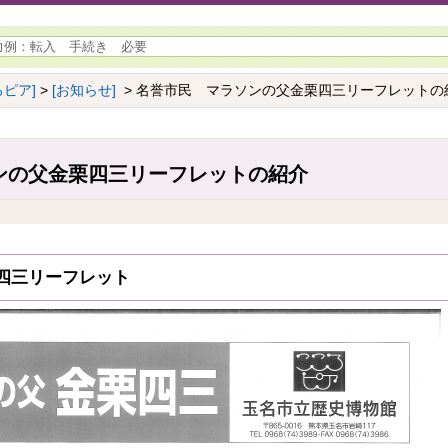
ピア]
>
[お知らせ]
> 名誉市民 マラソンの父金栗四三リーフレットの
ンの父金栗四三リーフレットの紹介
四三リーフレット